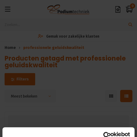
0
Gemak voor zakelijke klanten
Home
professionele geluidskwaliteit
Producten getagd met professionele
geluidskwaliteit
Filters
Meest bekeken