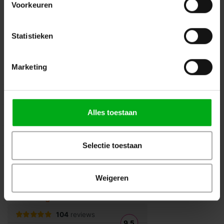
Voorkeuren
Volg ons op Instagram
Volg ons op Linkedin
Volg ons op Twitter
Stuur ons een bericht
Statistieken
Binnen 24 uur persoonlijk contact!
Marketing
Klantenservice
Over Podiumtechniek
Alles toestaan
Mijn Account
Kennisbank
Selectie toestaan
Veilig winkelen
Weigeren
Beoordelingen