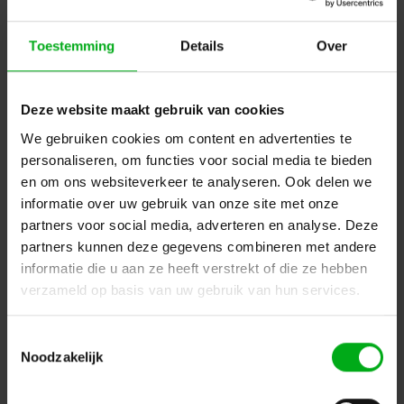
Toestemming
Details
Over
Deze website maakt gebruik van cookies
We gebruiken cookies om content en advertenties te
personaliseren, om functies voor social media te bieden
Neutrik | NC4MD-LX-B | XLR chassis DLX 4 pin pen zwarte
en om ons websiteverkeer te analyseren. Ook delen we
behuizing goudcontacten
Neutrik |
NC4MD-LX-B
informatie over uw gebruik van onze site met onze
Verwachtte levertijd 7-14 werkdagen
partners voor social media, adverteren en analyse. Deze
Login voor prijzen
partners kunnen deze gegevens combineren met andere
informatie die u aan ze heeft verstrekt of die ze hebben
verzameld op basis van uw gebruik van hun services.
Dé specialist podiumtechniek; van schets naar uitvoering
Toestemmingsselectie
Kleine Tocht 32
1507 CA
Noodzakelijk
Zaandam
+ 31 85 40 15 92 9
info@podiumtechniek.nl
Volg ons op Facebook