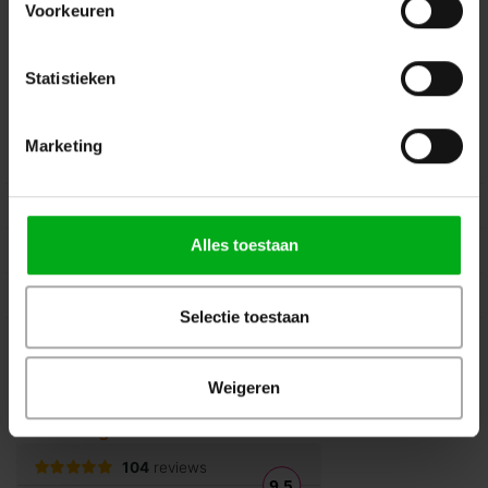
Voorkeuren
Volg ons op Instagram
Volg ons op Linkedin
Volg ons op Twitter
Stuur ons een bericht
Statistieken
Binnen 24 uur persoonlijk contact!
Marketing
Klantenservice
Over Podiumtechniek
Alles toestaan
Mijn Account
Kennisbank
Selectie toestaan
Veilig winkelen
Weigeren
Beoordelingen