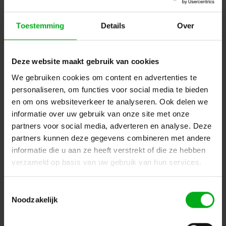
Toestemming
Details
Over
Deze website maakt gebruik van cookies
We gebruiken cookies om content en advertenties te
personaliseren, om functies voor social media te bieden
Neutrik | NC5MXX-BAG | XLR kabeldeel 5 pin pen zwarte
en om ons websiteverkeer te analyseren. Ook delen we
behuizing zilvercontacten XX
Neutrik |
NC5MXX-BAG
informatie over uw gebruik van onze site met onze
Direct leverbaar
partners voor social media, adverteren en analyse. Deze
Login voor prijzen
partners kunnen deze gegevens combineren met andere
informatie die u aan ze heeft verstrekt of die ze hebben
verzameld op basis van uw gebruik van hun services.
Dé specialist podiumtechniek; van schets naar uitvoering
Toestemmingsselectie
Kleine Tocht 32
1507 CA
Noodzakelijk
Zaandam
+ 31 85 40 15 92 9
info@podiumtechniek.nl
Volg ons op Facebook