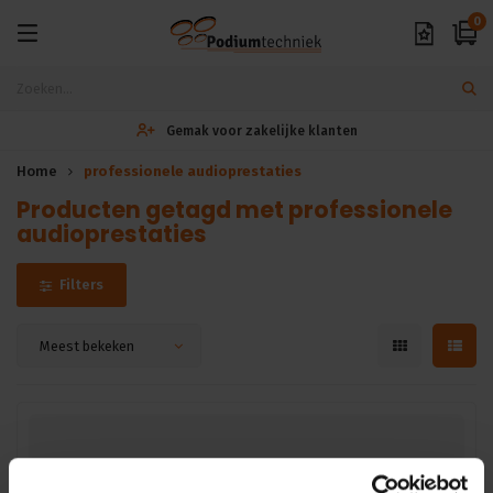
0
Gemak voor zakelijke klanten
Home
professionele audioprestaties
Producten getagd met professionele
audioprestaties
Filters
Meest bekeken