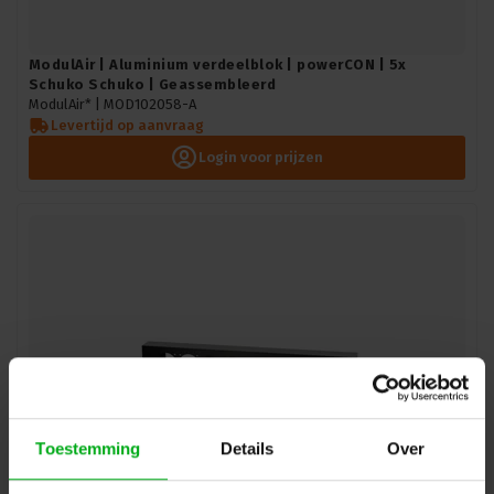
ModulAir | Aluminium verdeelblok | powerCON | 5x
Schuko Schuko | Geassembleerd
ModulAir* |
MOD102058-A
Levertijd op aanvraag
Login voor prijzen
Toestemming
Details
Over