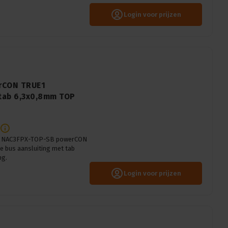
Login voor prijzen
erCON TRUE1
 tab 6,3x0,8mm TOP
rik NAC3FPX-TOP-SB powerCON
 bus aansluiting met tab
ng.
Login voor prijzen