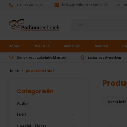
+ 31 85 40 15 92 9
info@podiumtechniek.nl
2
Home
Over ons
Webshop
Merken
Re
Gemak voor zakelijke klanten
Exclusieve A-merken
Home
powercon true1
Produ
Categorieën
Meest beke
Audio
Licht
Special Effects