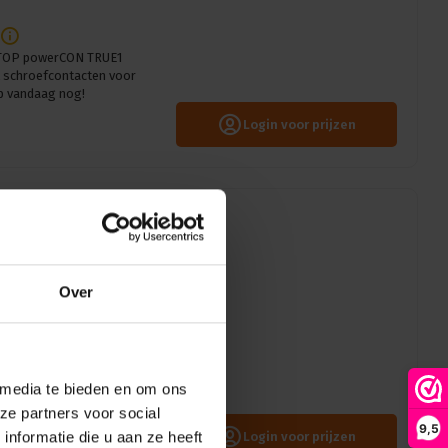
-TOP powerCON TRUE1
 schroefcontacten voor
p vandaag nog!
Login voor prijzen
werCON TRUE1
Over
 PCB TOP
met Neutrik NAC3FPX-WOT-
2 pin + aarde bus met PCB
 media te bieden en om ons
ze partners voor social
9,5
nformatie die u aan ze heeft
Login voor prijzen