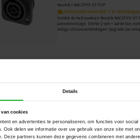
Neutrik |
NAC3FPX-ST-TOP
Verwachtte levertijd 7-14 werkdagen
Ontdek de betrouwbare Neutrik NAC3FPX-ST
paneelmontage. Sterke 2-pin + aarde bus met
veilige stroomverbindingen. Upgrade uw setu
Neutrik | NAC3FPX-WOT-TOP | po
Details
paneelmontage 2 pin + aarde bus
Neutrik |
NAC3FPX-WOT-TOP
Verwachtte levertijd 7-14 werkdagen
 van cookies
Ontdek hoogwaardige stroomconnectiviteit 
TOP powerCON TRUE1 paneelmontage. Veilige 
ent en advertenties te personaliseren, om functies voor social
aansluiting TOP. Ervaar het vandaag nog!
. Ook delen we informatie over uw gebruik van onze site met on
e. Deze partners kunnen deze gegevens combineren met andere i