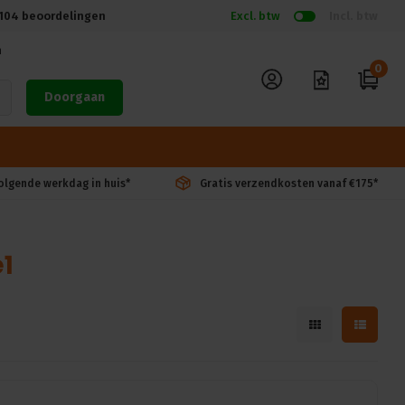
104
beoordelingen
Excl. btw
Incl. btw
n
0
Doorgaan
volgende werkdag in huis*
Gratis verzendkosten vanaf €175*
1