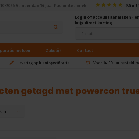
010-2026 Al meer dan 16 jaar Podiumtechniek
9.5
uit
Login of account aanmaken - e
krijg direct korting
paratie melden
Zakelijk
Contact
Levering op klantspecificatie
Voor 14:00 uur besteld, 
cten getagd met powercon true
ken