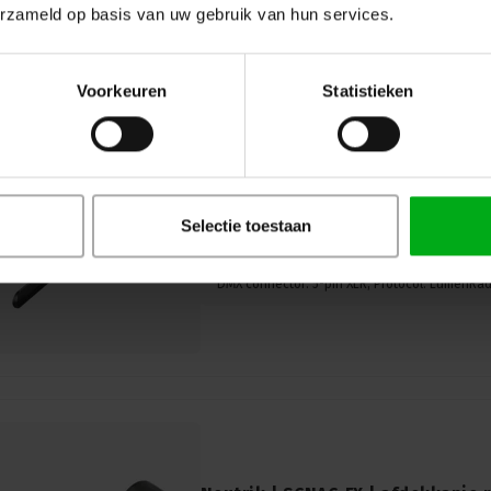
erzameld op basis van uw gebruik van hun services.
Voorkeuren
Statistieken
SRS Lighting | DMX-splitter 4-ka
DMX | Protocol: LumenRadio | Po
SRS Lighting* |
963002
Levertijd op aanvraag
Selectie toestaan
DMX-splitter draadloos 4-kanaals splitter van
XLR-uitgang en een geschakelde voeding. Lu