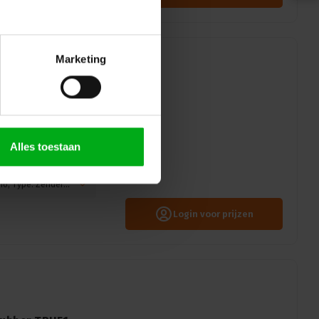
Marketing
naals met draadloos
wer input: Powercon
Alles toestaan
 SRS Light is voorzien van
men Radio.
DMX connector: 5-pin XLR, Protocol: LumenRadio, Type: Zender & Ontvanger
Login voor prijzen