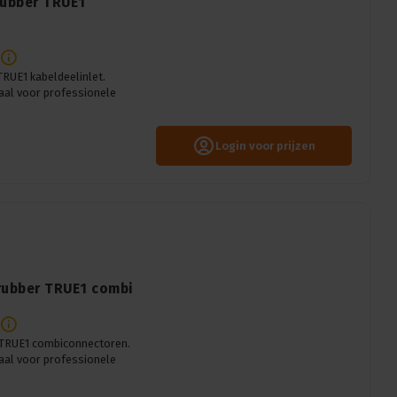
rubber TRUE1
RUE1 kabeldeelinlet.
aal voor professionele
Login voor prijzen
 rubber TRUE1 combi
 TRUE1 combiconnectoren.
aal voor professionele