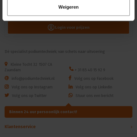
JAG-microphones | 801091 | Windsock | Plopkap | voor
Weigeren
IMX6A | Kleur: Beige | Zakje 5 stuks
JAG-microphones* |
801091
Levertijd op aanvraag
Login voor prijzen
Dé specialist podiumtechniek; van schets naar uitvoering
Kleine Tocht 32
1507 CA
Zaandam
+ 31 85 40 15 92 9
info@podiumtechniek.nl
Volg ons op Facebook
Volg ons op Instagram
Volg ons op Linkedin
Volg ons op Twitter
Stuur ons een bericht
Binnen 24 uur persoonlijk contact!
Klantenservice