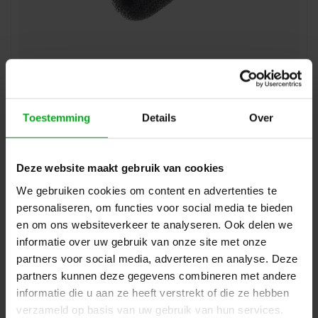
JAG-microphones | 801092 | Windsock | Plopkap | voor
IMX6A | Kleur: Zwart | Zakje 5 stuks
JAG-microphones* |
801092
Toestemming
Details
Over
Direct leverbaar
Login voor prijzen
Deze website maakt gebruik van cookies
We gebruiken cookies om content en advertenties te
personaliseren, om functies voor social media te bieden
en om ons websiteverkeer te analyseren. Ook delen we
informatie over uw gebruik van onze site met onze
partners voor social media, adverteren en analyse. Deze
partners kunnen deze gegevens combineren met andere
informatie die u aan ze heeft verstrekt of die ze hebben
verzameld op basis van uw gebruik van hun services.