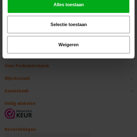
Alles toestaan
info@podiumtechniek.nl
Volg ons op Facebook
Volg ons op Instagram
Volg ons op Linkedin
Volg ons op Twitter
Stuur ons een bericht
Selectie toestaan
Binnen 24 uur persoonlijk contact!
Weigeren
Klantenservice
Over Podiumtechniek
Mijn Account
Kennisbank
Veilig winkelen
Beoordelingen