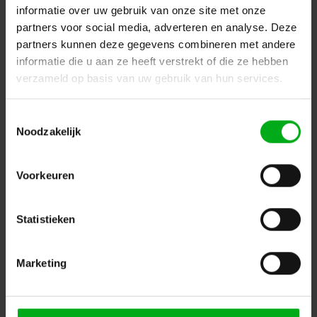
informatie over uw gebruik van onze site met onze
partners voor social media, adverteren en analyse. Deze
partners kunnen deze gegevens combineren met andere
informatie die u aan ze heeft verstrekt of die ze hebben
verzameld op basis van uw gebruik van hun services.
Toestemmingsselectie
SPX | SYCLOSPOT LP35 led spot | Openingshoek: 22° |
Noodzakelijk
Vermogen: 29W
SPX-Lighting |
PRI01562
Levertijd op aanvraag
Voorkeuren
Kleurtemperatuur: 3000K, Aansturing: CASAMBI (BLE), Bevestiging: Hook mounting, Kleur: Zwart
Login voor prijzen
Statistieken
Marketing
Dé specialist podiumtechniek; van schets naar uitvoering
Kleine Tocht 32
1507 CA
Zaandam
+ 31 85 40 15 92 9