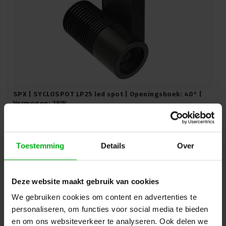
SPX | SYCLOSPOT LP25 led spot | Openingshoek: 40° |
Vermogen: 29W
SPX-Lighting |
PRI01498
Levertijd op aanvraag
Kleurtemperatuur: 3000K, Aansturing: CASAMBI (BLE), Bevestiging: Hook mounting, Kleur: Zwart
Toestemming
Details
Over
Login voor prijzen
Deze website maakt gebruik van cookies
We gebruiken cookies om content en advertenties te
personaliseren, om functies voor social media te bieden
en om ons websiteverkeer te analyseren. Ook delen we