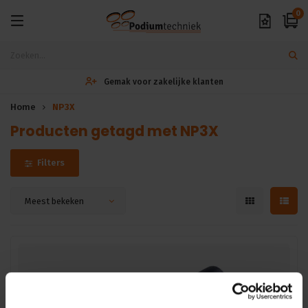
0
Gemak voor zakelijke klanten
Home
NP3X
Producten getagd met NP3X
Filters
Meest bekeken