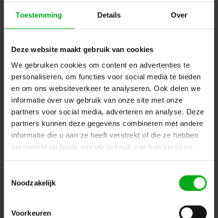
Toestemming
Details
Over
Deze website maakt gebruik van cookies
We gebruiken cookies om content en advertenties te
personaliseren, om functies voor social media te bieden
Neutrik | NP3X | Jack | 6,3mm | profi steker 3-polig nikkel
en om ons websiteverkeer te analyseren. Ook delen we
Neutrik |
NP3X
Direct leverbaar
informatie over uw gebruik van onze site met onze
partners voor social media, adverteren en analyse. Deze
Login voor prijzen
partners kunnen deze gegevens combineren met andere
informatie die u aan ze heeft verstrekt of die ze hebben
verzameld op basis van uw gebruik van hun services.
Dé specialist podiumtechniek; van schets naar uitvoering
Kleine Tocht 32
1507 CA
Toestemmingsselectie
Zaandam
+ 31 85 40 15 92 9
Noodzakelijk
info@podiumtechniek.nl
Volg ons op Facebook
Volg ons op Instagram
Volg ons op Linkedin
Voorkeuren