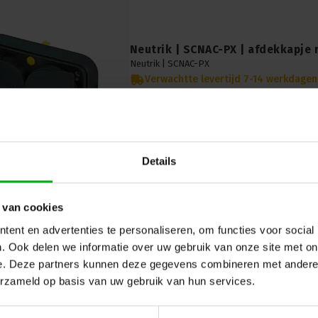
Neutrik | SCNAC-PX | afdekkapje
Neutrik |
SCNAC-PX
Verwachtte levertijd 7-14 werkdagen
Neutrik SCNAC-PX: Rubberen afdekkapje voor
Beschermt tegen stof en beschadigingen, ide
audioverbindingen.
Details
 van cookies
ent en advertenties te personaliseren, om functies voor social
. Ook delen we informatie over uw gebruik van onze site met on
e. Deze partners kunnen deze gegevens combineren met andere i
erzameld op basis van uw gebruik van hun services.