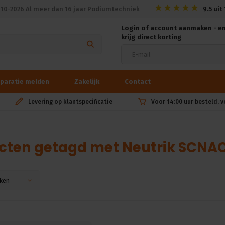
010-2026 Al meer dan 16 jaar Podiumtechniek
9.5
uit
Login of account aanmaken - e
krijg direct korting
paratie melden
Zakelijk
Contact
Levering op klantspecificatie
Voor 14:00 uur besteld, 
cten getagd met Neutrik SCNA
ken