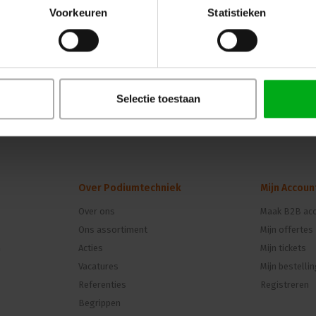
Voorkeuren
Statistieken
Selectie toestaan
Over Podiumtechniek
Mijn Accoun
Over ons
Maak B2B acc
Ons assortiment
Mijn offertes
n
Acties
Mijn tickets
Vacatures
Mijn bestelli
Referenties
Registreren
Begrippen