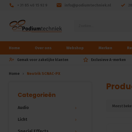
+ 31 85 40 15 92 9
info@podiumtechniek.nl
2
Home
Over ons
Webshop
Merken
Re
Gemak voor zakelijke klanten
Exclusieve A-merken
Home
Neutrik SCNAC-PX
Produ
Categorieën
Meest beke
Audio
Licht
Special Effects