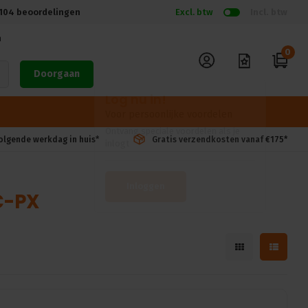
104
beoordelingen
Excl. btw
Incl. btw
n
0
Doorgaan
volgende werkdag in huis*
Gratis verzendkosten vanaf €175*
C-PX