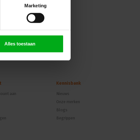
Marketing
Alles toestaan
t
Kennisbank
ount aan
Nieuws
Onze merken
Blogs
ngen
Begrippen