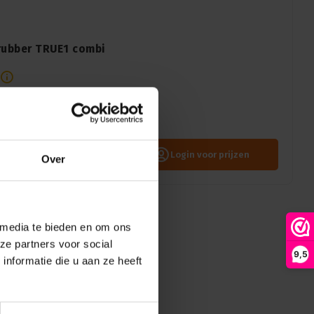
 rubber TRUE1 combi
 TRUE1 combiconnectoren.
aal voor professionele
Login voor prijzen
Over
 media te bieden en om ons
ze partners voor social
9,5
nformatie die u aan ze heeft