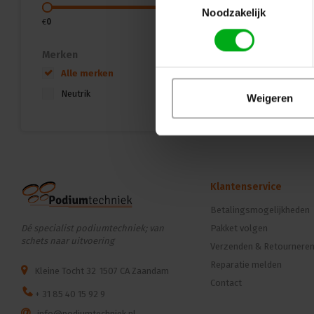
Noodzakelijk
€
0
€
5
Merken
Alle merken
Neutrik
Weigeren
Klantenservice
Betalingsmogelijkheden
Dé specialist podiumtechniek; van
Pakket volgen
schets naar uitvoering
Verzenden & Retournere
Reparatie melden
Kleine Tocht 32
1507 CA Zaandam
Contact
+ 31 85 40 15 92 9
info@podiumtechniek.nl