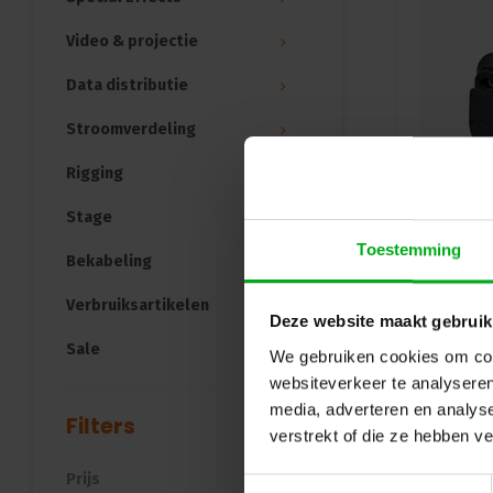
Video & projectie
Data distributie
Stroomverdeling
Rigging
Stage
Toestemming
Bekabeling
Verbruiksartikelen
Deze website maakt gebruik
Sale
We gebruiken cookies om cont
websiteverkeer te analyseren
media, adverteren en analys
Filters
verstrekt of die ze hebben v
Prijs
Toestemmingsselectie