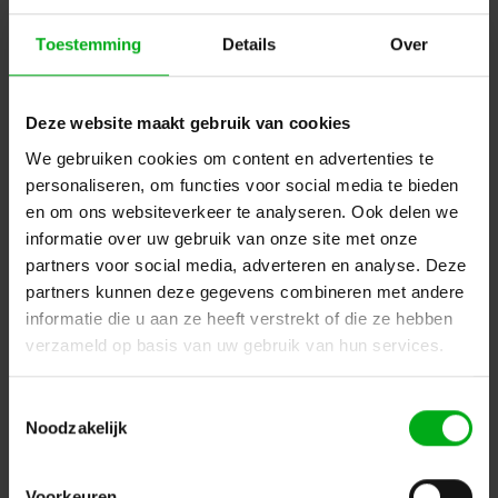
Toestemming
Details
Over
Deze website maakt gebruik van cookies
We gebruiken cookies om content en advertenties te
Neutrik | NLRR | kabelreductiering speakon NL4FX d=5-
personaliseren, om functies voor social media te bieden
8mm
en om ons websiteverkeer te analyseren. Ook delen we
Neutrik |
NLRR
informatie over uw gebruik van onze site met onze
Verwachtte levertijd 7-14 werkdagen
partners voor social media, adverteren en analyse. Deze
Login voor prijzen
partners kunnen deze gegevens combineren met andere
informatie die u aan ze heeft verstrekt of die ze hebben
verzameld op basis van uw gebruik van hun services.
Dé specialist podiumtechniek; van schets naar uitvoering
Toestemmingsselectie
Kleine Tocht 32
1507 CA
Noodzakelijk
Zaandam
+ 31 85 40 15 92 9
info@podiumtechniek.nl
Volg ons op Facebook
Volg ons op Instagram
Volg ons op Linkedin
Voorkeuren