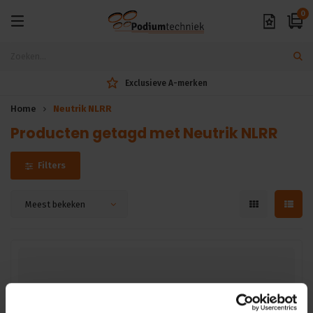
0
Exclusieve A-merken
Home
Neutrik NLRR
Producten getagd met Neutrik NLRR
Filters
Meest bekeken