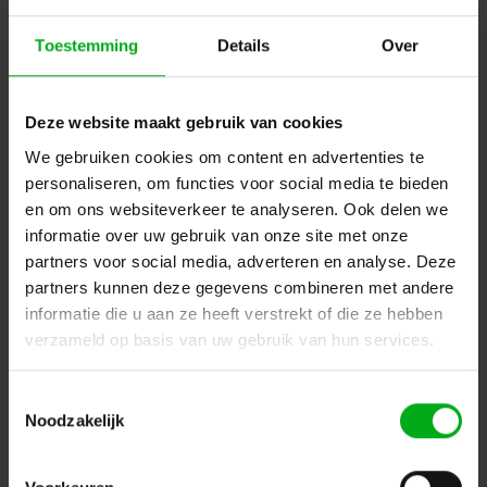
Toestemming
Details
Over
Deze website maakt gebruik van cookies
We gebruiken cookies om content en advertenties te
personaliseren, om functies voor social media te bieden
Neutrik | NE8FDV-Y110 | etherCON chassis-D IDC/110
en om ons websiteverkeer te analyseren. Ook delen we
Neutrik |
NE8FDV-Y110
informatie over uw gebruik van onze site met onze
Verwachtte levertijd 7-14 werkdagen
partners voor social media, adverteren en analyse. Deze
Login voor prijzen
partners kunnen deze gegevens combineren met andere
informatie die u aan ze heeft verstrekt of die ze hebben
verzameld op basis van uw gebruik van hun services.
Dé specialist podiumtechniek; van schets naar uitvoering
Toestemmingsselectie
Kleine Tocht 32
1507 CA
Noodzakelijk
Zaandam
+ 31 85 40 15 92 9
info@podiumtechniek.nl
Volg ons op Facebook
Volg ons op Instagram
Volg ons op Linkedin