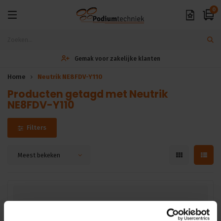
0
Gemak voor zakelijke klanten
Home
Neutrik NE8FDV-Y110
Producten getagd met Neutrik
NE8FDV-Y110
Filters
Meest bekeken