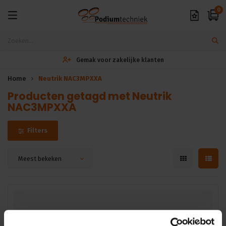
0
Gemak voor zakelijke klanten
Home
Neutrik NAC3MPXXA
Producten getagd met Neutrik
NAC3MPXXA
Filters
Meest bekeken