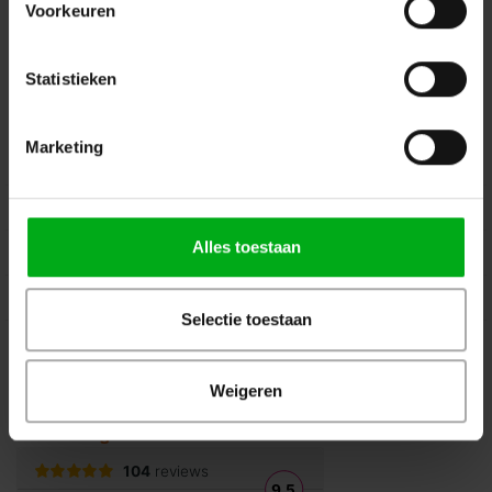
Voorkeuren
Volg ons op Instagram
Volg ons op Linkedin
Volg ons op Twitter
Stuur ons een bericht
Statistieken
Binnen 24 uur persoonlijk contact!
Marketing
Klantenservice
Over Podiumtechniek
Alles toestaan
Mijn Account
Kennisbank
Selectie toestaan
Veilig winkelen
Weigeren
Beoordelingen