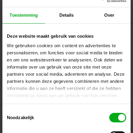
Toestemming
Details
Over
Deze website maakt gebruik van cookies
We gebruiken cookies om content en advertenties te
personaliseren, om functies voor social media te bieden
Neutrik | NAC3MPXXA | powerCON 20A paneelmontage -D-
en om ons websiteverkeer te analyseren. Ook delen we
2p+PE pen tab4.8x0.5mm blauw CBC
Neutrik |
NAC3MPXXA
informatie over uw gebruik van onze site met onze
Direct leverbaar
partners voor social media, adverteren en analyse. Deze
Login voor prijzen
partners kunnen deze gegevens combineren met andere
informatie die u aan ze heeft verstrekt of die ze hebben
verzameld op basis van uw gebruik van hun services.
Dé specialist podiumtechniek; van schets naar uitvoering
Toestemmingsselectie
Kleine Tocht 32
1507 CA
Noodzakelijk
Zaandam
+ 31 85 40 15 92 9
info@podiumtechniek.nl
Volg ons op Facebook