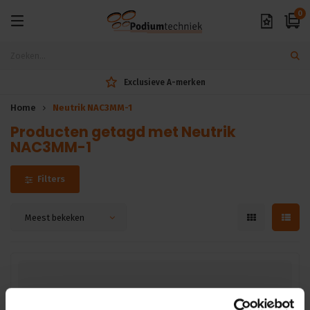
0
Exclusieve A-merken
Home
Neutrik NAC3MM-1
Producten getagd met Neutrik
NAC3MM-1
Filters
Meest bekeken