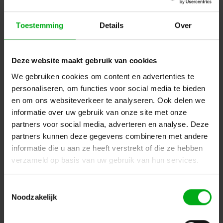
Toestemming
Details
Over
Deze website maakt gebruik van cookies
We gebruiken cookies om content en advertenties te
personaliseren, om functies voor social media te bieden
Neutrik | NAC3MM-1 | powerCON 20A koppelstuk 2 pin +
en om ons websiteverkeer te analyseren. Ook delen we
aarde blauw met grijs
Neutrik |
NAC3MM-1
informatie over uw gebruik van onze site met onze
Direct leverbaar
partners voor social media, adverteren en analyse. Deze
Login voor prijzen
partners kunnen deze gegevens combineren met andere
informatie die u aan ze heeft verstrekt of die ze hebben
verzameld op basis van uw gebruik van hun services.
Dé specialist podiumtechniek; van schets naar uitvoering
Toestemmingsselectie
Kleine Tocht 32
1507 CA
Noodzakelijk
Zaandam
+ 31 85 40 15 92 9
info@podiumtechniek.nl
Volg ons op Facebook