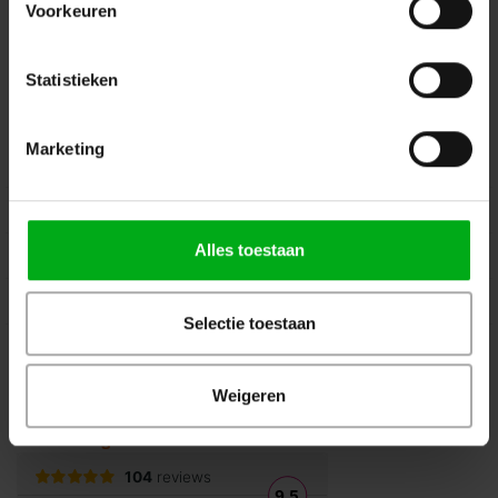
Voorkeuren
Volg ons op Instagram
Volg ons op Linkedin
Volg ons op Twitter
Stuur ons een bericht
Statistieken
Binnen 24 uur persoonlijk contact!
Marketing
Klantenservice
Over Podiumtechniek
Alles toestaan
Mijn Account
Kennisbank
Selectie toestaan
Veilig winkelen
Weigeren
Beoordelingen