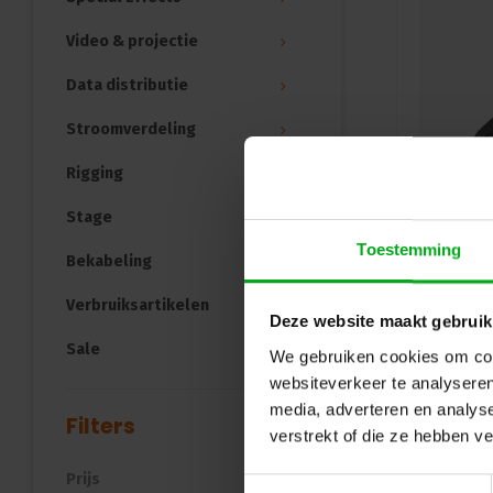
Video & projectie
Data distributie
Stroomverdeling
Rigging
Stage
Toestemming
Bekabeling
Verbruiksartikelen
Deze website maakt gebruik
Sale
We gebruiken cookies om cont
websiteverkeer te analyseren
media, adverteren en analys
Filters
verstrekt of die ze hebben v
Prijs
Toestemmingsselectie