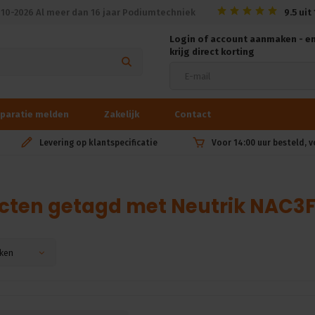
010-2026 Al meer dan 16 jaar Podiumtechniek
9.5
uit
Login of account aanmaken - e
krijg direct korting
paratie melden
Zakelijk
Contact
Levering op klantspecificatie
Voor 14:00 uur besteld, 
cten getagd met Neutrik NAC
ken