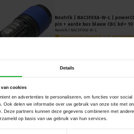
Neutrik | NAC3FXXA-W-L | powerC
pin + aarde bus blauw CBC kd= 1
Neutrik |
NAC3FXXA-W-L
Verwachtte levertijd 7-14 werkdagen
Ervaar de betrouwbaarheid van de Neutrik 
kabeldeel. Blauwe 2 pin + aarde bus met CBC, 
stroomconnecties van 10-16mm. Versterk uw s
Details
 van cookies
ent en advertenties te personaliseren, om functies voor social
. Ook delen we informatie over uw gebruik van onze site met on
e. Deze partners kunnen deze gegevens combineren met andere i
erzameld op basis van uw gebruik van hun services.