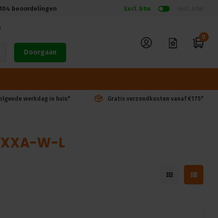
104
beoordelingen
Excl. btw
Incl. btw
n
0
Doorgaan
volgende werkdag in huis*
Gratis verzendkosten vanaf €175*
3FXXA-W-L