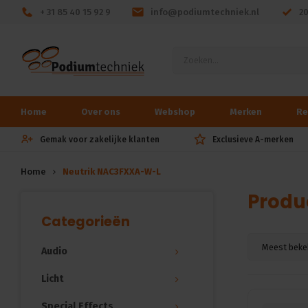
+ 31 85 40 15 92 9
info@podiumtechniek.nl
2
Home
Over ons
Webshop
Merken
Re
Gemak voor zakelijke klanten
Exclusieve A-merken
Home
Neutrik NAC3FXXA-W-L
Produ
Categorieën
Meest beke
Audio
Licht
Special Effects