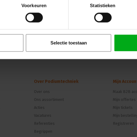
Voorkeuren
Statistieken
Selectie toestaan
Over Podiumtechniek
Mijn Accoun
Over ons
Maak B2B acc
Ons assortiment
Mijn offertes
n
Acties
Mijn tickets
Vacatures
Mijn bestelli
Referenties
Registreren
Begrippen