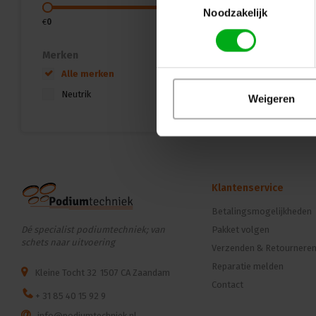
Noodzakelijk
€
0
€
10
Merken
Alle merken
Neutrik
Weigeren
Klantenservice
Betalingsmogelijkheden
Dé specialist podiumtechniek; van
Pakket volgen
schets naar uitvoering
Verzenden & Retournere
Reparatie melden
Kleine Tocht 32
1507 CA Zaandam
Contact
+ 31 85 40 15 92 9
info@podiumtechniek.nl