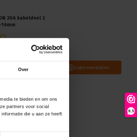
ON 20A kabeldeel 2
0-16mm
NAC3FXXA-W-L powerCON 20A
geschikt voor
troomverbindingen direct!
Login voor prijzen
Over
 media te bieden en om ons
ze partners voor social
9,5
nformatie die u aan ze heeft