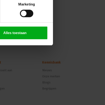
Marketing
Alles toestaan
t
Kennisbank
ount aan
Nieuws
Onze merken
Blogs
ngen
Begrippen