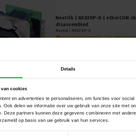
Neutrik | NE8FDP-D | etherCON ch
disassembled
Neutrik |
NE8FDP-D
Verwachtte levertijd 7-14 werkdagen
Neutrik NE8FDP-D etherCON Chassis-D RJ45 
variant. Premium dismountable design for rel
setups. Explore now.
Details
 van cookies
ent en advertenties te personaliseren, om functies voor social
. Ook delen we informatie over uw gebruik van onze site met on
e. Deze partners kunnen deze gegevens combineren met andere i
erzameld op basis van uw gebruik van hun services.