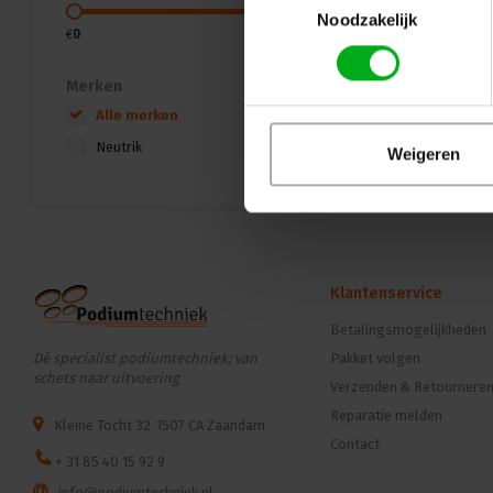
Noodzakelijk
€
0
€
15
Merken
Alle merken
Neutrik
Weigeren
Klantenservice
Betalingsmogelijkheden
Dé specialist podiumtechniek; van
Pakket volgen
schets naar uitvoering
Verzenden & Retournere
Reparatie melden
Kleine Tocht 32
1507 CA Zaandam
Contact
+ 31 85 40 15 92 9
info@podiumtechniek.nl