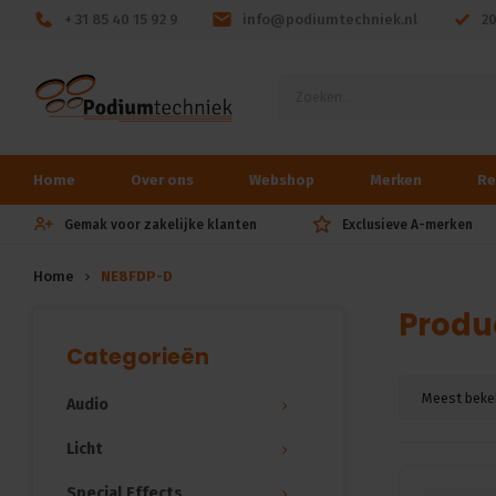
+ 31 85 40 15 92 9
info@podiumtechniek.nl
2
Home
Over ons
Webshop
Merken
Re
Gemak voor zakelijke klanten
Exclusieve A-merken
Home
NE8FDP-D
Produ
Categorieën
Meest beke
Audio
Licht
Special Effects