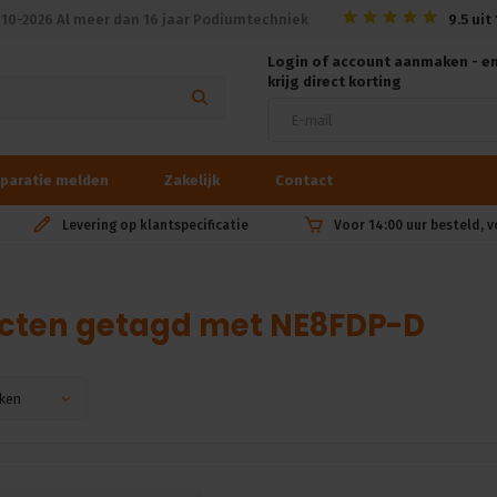
010-2026 Al meer dan 16 jaar Podiumtechniek
9.5
uit
Login of account aanmaken - e
krijg direct korting
paratie melden
Zakelijk
Contact
Levering op klantspecificatie
Voor 14:00 uur besteld, 
cten getagd met NE8FDP-D
ken