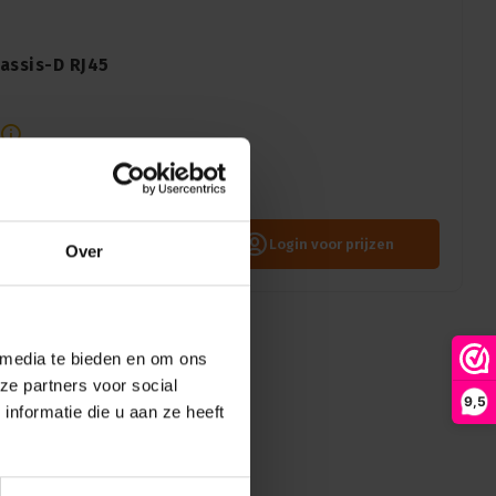
assis-D RJ45
connector, disassembled
iable audio, video & network
Login voor prijzen
Over
 media te bieden en om ons
ze partners voor social
9,5
nformatie die u aan ze heeft