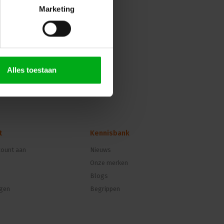
Marketing
Alles toestaan
t
Kennisbank
ount aan
Nieuws
Onze merken
Blogs
ngen
Begrippen