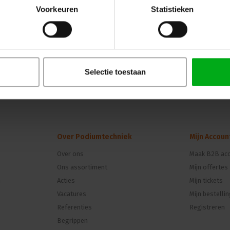
Voorkeuren
Statistieken
Selectie toestaan
Over Podiumtechniek
Mijn Accoun
Over ons
Maak B2B acc
Ons assortiment
Mijn offertes
n
Acties
Mijn tickets
Vacatures
Mijn bestelli
Referenties
Registreren
Begrippen