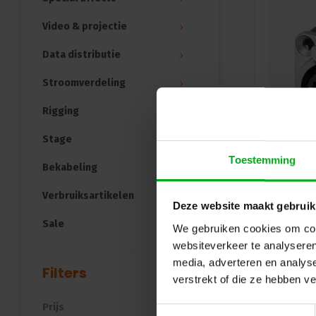
Video & projectie
Data distributie
Stroomverdeling
Rigging
Stage
Toestemming
Bekabeling
Verbruiksartikelen
Deze website maakt gebruik
Sale
We gebruiken cookies om cont
websiteverkeer te analyseren
media, adverteren en analys
Filters
verstrekt of die ze hebben v
Prijs
Toestemmingsselectie