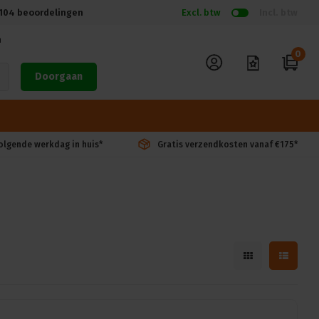
104
beoordelingen
Excl. btw
Incl. btw
n
0
Doorgaan
volgende werkdag in huis*
Gratis verzendkosten vanaf €175*