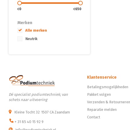
€
0
€
650
Merken
Alle merken
Neutrik
Klantenservice
Betalingsmogelijkheden
Dé specialist podiumtechniek; van
Pakket volgen
schets naar uitvoering
Verzenden & Retournere
Reparatie melden
Kleine Tocht 32
1507 CA Zaandam
Contact
+ 31 85 40 15 92 9
info@podiumtechniek.nl