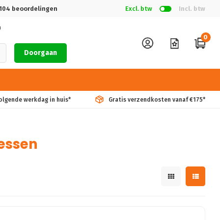
104
beoordelingen
Excl. btw
Incl. btw
n
0
Doorgaan
volgende werkdag in huis*
Gratis verzendkosten vanaf €175*
essen