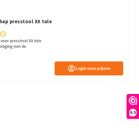
hap presstool XX tule
voor presstool XX tule.
stiging met de
Login voor prijzen
9,5