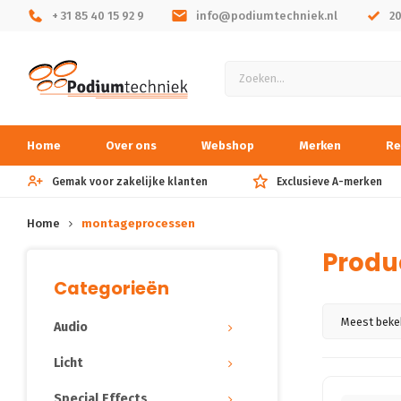
+ 31 85 40 15 92 9
info@podiumtechniek.nl
2
Home
Over ons
Webshop
Merken
Re
Gemak voor zakelijke klanten
Exclusieve A-merken
Home
montageprocessen
Produ
Categorieën
Meest beke
Audio
Licht
Special Effects