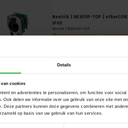
Neutrik | NE8FDP-TOP | etherCON
IP65
Neutrik |
NE8FDP-TOP
Verwachtte levertijd 7-14 werkdagen
Neutrik NE8FDP-TOP: Robuuste etherCON cha
IP65 bescherming. Betrouwbare waterdichte v
audio, video en data.
Details
 van cookies
ent en advertenties te personaliseren, om functies voor social
. Ook delen we informatie over uw gebruik van onze site met on
e. Deze partners kunnen deze gegevens combineren met andere i
erzameld op basis van uw gebruik van hun services.