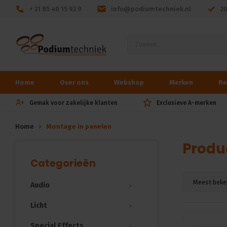
+ 31 85 40 15 92 9
info@podiumtechniek.nl
2
Home
Over ons
Webshop
Merken
Re
Gemak voor zakelijke klanten
Exclusieve A-merken
Home
Montage in panelen
Produ
Categorieën
Meest beke
Audio
Licht
Special Effects