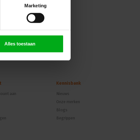
Marketing
Alles toestaan
t
Kennisbank
ount aan
Nieuws
Onze merken
Blogs
ngen
Begrippen