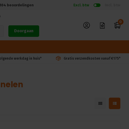
104
beoordelingen
Excl. btw
Incl. btw
n
0
Doorgaan
volgende werkdag in huis*
Gratis verzendkosten vanaf €175*
anelen