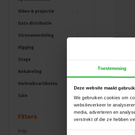
Video & projectie
Data distributie
Stroomverdeling
Rigging
Stage
Toestemming
Bekabeling
Verbruiksartikelen
Deze website maakt gebruik
Sale
We gebruiken cookies om cont
websiteverkeer te analyseren
media, adverteren en analys
Filters
verstrekt of die ze hebben v
Prijs
Toestemmingsselectie