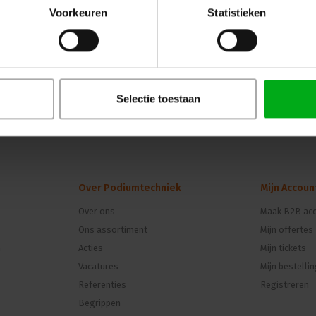
Voorkeuren
Statistieken
Selectie toestaan
Over Podiumtechniek
Mijn Accoun
Over ons
Maak B2B acc
Ons assortiment
Mijn offertes
n
Acties
Mijn tickets
Vacatures
Mijn bestelli
Referenties
Registreren
Begrippen