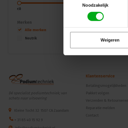
Noodzakelijk
€
0
€
15
Merken
Alle merken
Neutrik
Weigeren
Klantenservice
Betalingsmogelijkheden
Dé specialist podiumtechniek; van
Pakket volgen
schets naar uitvoering
Verzenden & Retournere
Reparatie melden
Kleine Tocht 32
1507 CA Zaandam
Contact
+ 31 85 40 15 92 9
info@podiumtechniek.nl