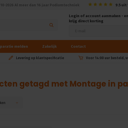
010-2026 Al meer dan 16 jaar Podiumtechniek
9.5
uit
Login of account aanmaken - e
krijg direct korting
paratie melden
Zakelijk
Contact
Levering op klantspecificatie
Voor 14:00 uur besteld, 
cten getagd met Montage in p
ken