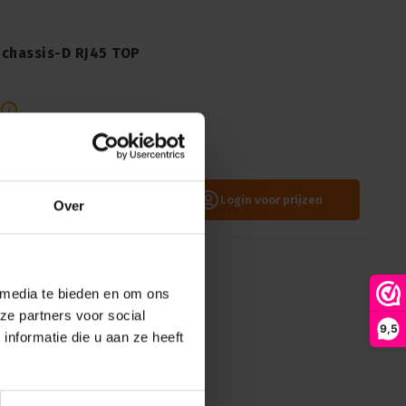
 chassis-D RJ45 TOP
ssis-D RJ45 connector met
erbinding voor professionele
Login voor prijzen
Over
 media te bieden en om ons
ze partners voor social
9,5
nformatie die u aan ze heeft