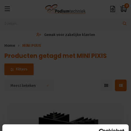
0
Gemak voor zakelijke klanten
Home
MINI PIXIS
Producten getagd met MINI PIXIS
Filters
Meest bekeken