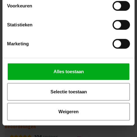
info@podiumtechniek.nl
Volg ons op Facebook
Voorkeuren
Volg ons op Instagram
Volg ons op Linkedin
Volg ons op Twitter
Stuur ons een bericht
Statistieken
Binnen 24 uur persoonlijk contact!
Marketing
Klantenservice
Over Podiumtechniek
Alles toestaan
Mijn Account
Kennisbank
Selectie toestaan
Veilig winkelen
Weigeren
Beoordelingen