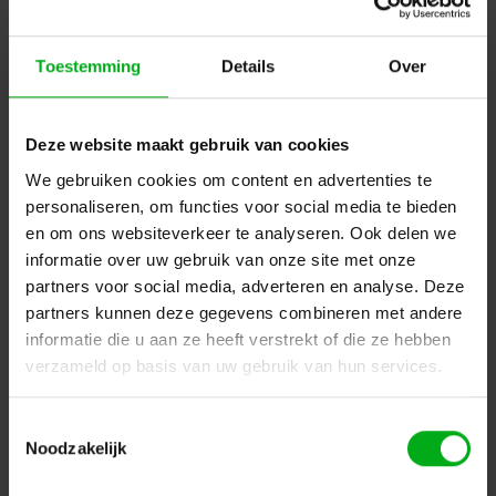
Toestemming
Details
Over
Deze website maakt gebruik van cookies
We gebruiken cookies om content en advertenties te
SPX | MINI PIXIS fiber optic | Vermogen: 15W | Kleur:
Zwart
personaliseren, om functies voor social media te bieden
SPX-Lighting |
GEL00013
en om ons websiteverkeer te analyseren. Ook delen we
Levertijd op aanvraag
informatie over uw gebruik van onze site met onze
Kleurtemperatuur: 3000K | Aansturing: Geen dimming
partners voor social media, adverteren en analyse. Deze
partners kunnen deze gegevens combineren met andere
Login voor prijzen
informatie die u aan ze heeft verstrekt of die ze hebben
verzameld op basis van uw gebruik van hun services.
Dé specialist podiumtechniek; van schets naar uitvoering
Toestemmingsselectie
Noodzakelijk
Kleine Tocht 32
1507 CA
Zaandam
+ 31 85 40 15 92 9