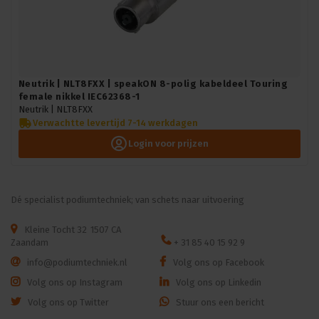
Neutrik | NLT8FXX | speakON 8-polig kabeldeel Touring
female nikkel IEC62368-1
Neutrik |
NLT8FXX
Verwachtte levertijd 7-14 werkdagen
Login voor prijzen
Dé specialist podiumtechniek; van schets naar uitvoering
Kleine Tocht 32
1507 CA
Zaandam
+ 31 85 40 15 92 9
info@podiumtechniek.nl
Volg ons op Facebook
Volg ons op Instagram
Volg ons op Linkedin
Volg ons op Twitter
Stuur ons een bericht