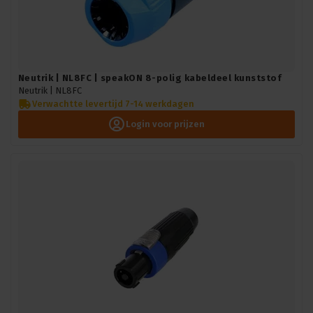
Neutrik | NL8FC | speakON 8-polig kabeldeel kunststof
Neutrik |
NL8FC
Verwachtte levertijd 7-14 werkdagen
Login voor prijzen