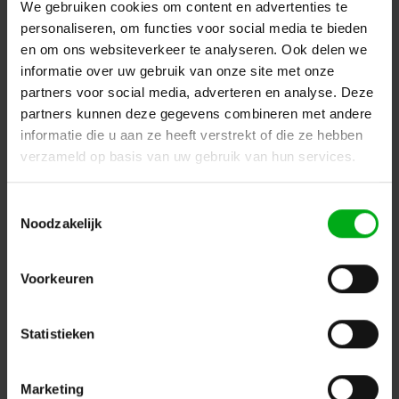
We gebruiken cookies om content en advertenties te
Login voor prijzen
personaliseren, om functies voor social media te bieden
en om ons websiteverkeer te analyseren. Ook delen we
informatie over uw gebruik van onze site met onze
partners voor social media, adverteren en analyse. Deze
partners kunnen deze gegevens combineren met andere
informatie die u aan ze heeft verstrekt of die ze hebben
verzameld op basis van uw gebruik van hun services.
Toestemmingsselectie
Noodzakelijk
Voorkeuren
Neutrik | NLT4MXX-BAG | speakON 4-polig kabeldeel male
Touring zwart IEC62368-1
Neutrik |
NLT4MXX-BAG
Statistieken
Verwachtte levertijd 7-14 werkdagen
Login voor prijzen
Marketing