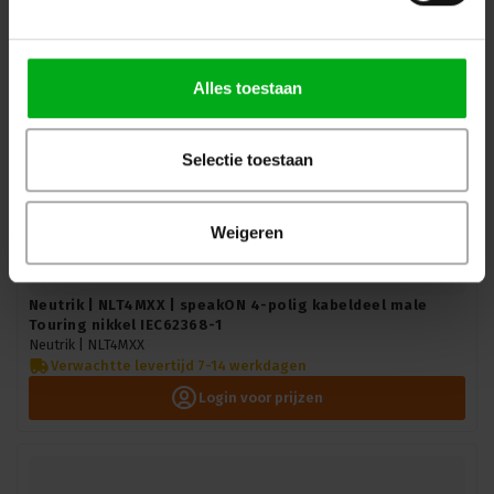
Alles toestaan
Selectie toestaan
Weigeren
Neutrik | NLT4MXX | speakON 4-polig kabeldeel male
Touring nikkel IEC62368-1
Neutrik |
NLT4MXX
Verwachtte levertijd 7-14 werkdagen
Login voor prijzen