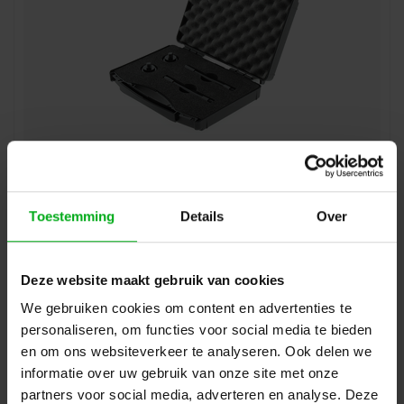
ModulAir | Magnetische microfoonbevestiging set | 2x
Magneet | 2x Zwanenhals | 1x koffertje
ModulAir* |
MOD102083
Toestemming
Details
Over
Direct leverbaar
Login voor prijzen
Deze website maakt gebruik van cookies
We gebruiken cookies om content en advertenties te
personaliseren, om functies voor social media te bieden
en om ons websiteverkeer te analyseren. Ook delen we
informatie over uw gebruik van onze site met onze
partners voor social media, adverteren en analyse. Deze