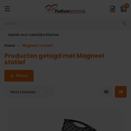
0
Exclusieve A-merken
Home
Magneet statief
Producten getagd met Magneet
statief
Filters
Meest bekeken