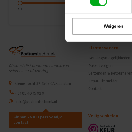
€
0
€
5
Weigeren
Klantenservice
Betalingsmogelijkheden
Dé specialist podiumtechniek; van
Pakket volgen
schets naar uitvoering
Verzenden & Retournere
Reparatie melden
Kleine Tocht 32
1507 CA Zaandam
Contact
+ 31 85 40 15 92 9
info@podiumtechniek.nl
Veilig winkelen
Binnen 24 uur persoonlijk
contact!