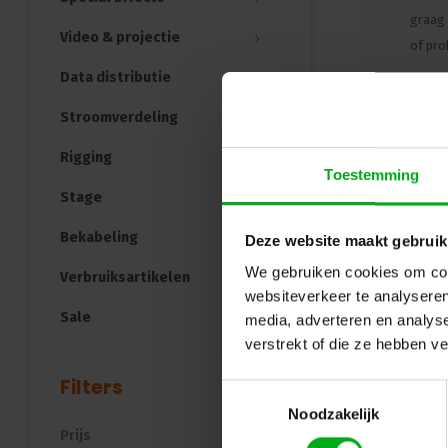
graag 
Video & projectie
of pro
Data distributie
Teru
Stroomverdeling
Rigging
Toestemming
Stage
Bekabeling
Deze website maakt gebruik
We gebruiken cookies om cont
Verbruiksartikelen
websiteverkeer te analyseren
Sale
media, adverteren en analys
verstrekt of die ze hebben v
Filters
Toestemmingsselectie
Noodzakelijk
Prijs