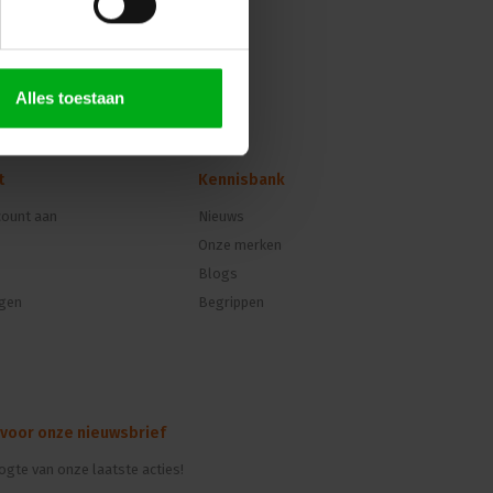
Alles toestaan
t
Kennisbank
ount aan
Nieuws
Onze merken
Blogs
ngen
Begrippen
 voor onze nieuwsbrief
oogte van onze laatste acties!