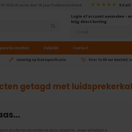
010-2026 Al meer dan 16 jaar Podiumtechniek
9.5
uit
Login of account aanmaken - e
krijg direct korting
paratie melden
Zakelijk
Contact
Levering op klantspecificatie
Voor 14:00 uur besteld, 
cten getagd met luidsprekerka
as...
n geen producten gevonden in deze categorie.. maar wij helpen u