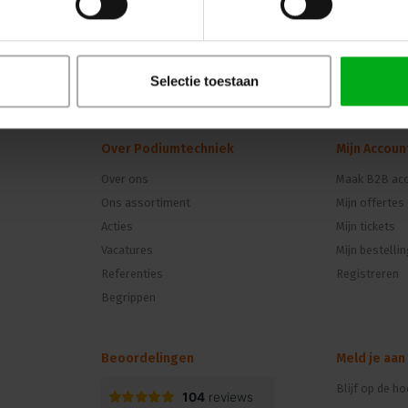
Selectie toestaan
Over Podiumtechniek
Mijn Accoun
Over ons
Maak B2B acc
Ons assortiment
Mijn offertes
n
Acties
Mijn tickets
Vacatures
Mijn bestelli
Referenties
Registreren
Begrippen
Beoordelingen
Meld je aan
Blijf op de h