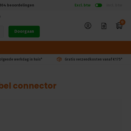
104
beoordelingen
Excl. btw
Incl. btw
n
0
Doorgaan
volgende werkdag in huis*
Gratis verzendkosten vanaf €175*
bel connector