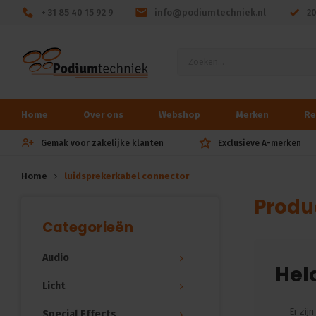
+ 31 85 40 15 92 9
info@podiumtechniek.nl
2
Home
Over ons
Webshop
Merken
Re
Gemak voor zakelijke klanten
Exclusieve A-merken
Home
luidsprekerkabel connector
Produ
Categorieën
Audio
Hela
Licht
Er zij
Special Effects