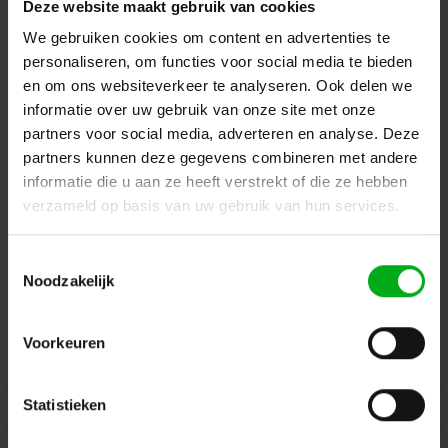
Deze website maakt gebruik van cookies
Terug naar vorige pagina
We gebruiken cookies om content en advertenties te
personaliseren, om functies voor social media te bieden
en om ons websiteverkeer te analyseren. Ook delen we
informatie over uw gebruik van onze site met onze
Dé specialist podiumtechniek; van schets naar uitvoering
partners voor social media, adverteren en analyse. Deze
partners kunnen deze gegevens combineren met andere
Kleine Tocht 32
1507 CA
Zaandam
+ 31 85 40 15 92 9
informatie die u aan ze heeft verstrekt of die ze hebben
verzameld op basis van uw gebruik van hun services.
info@podiumtechniek.nl
Volg ons op Facebook
Volg ons op Instagram
Volg ons op Linkedin
Toestemmingsselectie
Volg ons op Twitter
Stuur ons een bericht
Noodzakelijk
Binnen 24 uur persoonlijk contact!
Voorkeuren
Klantenservice
Statistieken
Over Podiumtechniek
Mijn Account