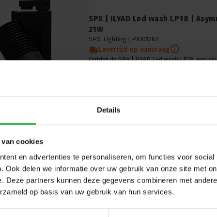
SPX | ILYAD Led wash LP18 | Asym
21W
SPX-Lighting |
PRI01262
Levertijd op aanvraag
Ontdek de SPX | ILYAD Led wash LP18, een as
voor verbluffende muurwas-effecten. Ideaal 
lichtontwerpen in architectuur, retail en kunst
Details
 van cookies
ent en advertenties te personaliseren, om functies voor social
. Ook delen we informatie over uw gebruik van onze site met on
SPX | ILYAD Led Fresnel TW | Ver
e. Deze partners kunnen deze gegevens combineren met andere i
SPX-Lighting |
PRI01776
Levertijd op aanvraag
erzameld op basis van uw gebruik van hun services.
Verlicht je ruimte optimaal met de SPX | ILYA
krachtige en flexibele LED-armatuur met tuna