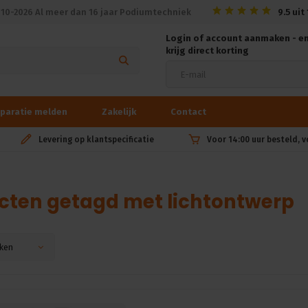
010-2026 Al meer dan 16 jaar Podiumtechniek
9.5
uit
Login of account aanmaken - e
krijg direct korting
paratie melden
Zakelijk
Contact
Levering op klantspecificatie
Voor 14:00 uur besteld, 
cten getagd met lichtontwerp
ken