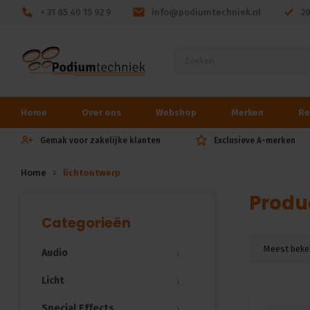
+ 31 85 40 15 92 9
info@podiumtechniek.nl
2
Home
Over ons
Webshop
Merken
Re
Gemak voor zakelijke klanten
Exclusieve A-merken
Home
lichtontwerp
Produ
Categorieën
Meest beke
Audio
Licht
Special Effects