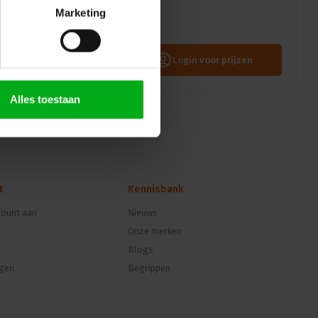
 lange levensduur van de LED-
Marketing
Openingshoek: 42°, Aansturing: 2 Local Dim, Bevestiging: Hook mounting, Kleur: Zwart
Login voor prijzen
Alles toestaan
t
Kennisbank
ount aan
Nieuws
Onze merken
Blogs
ngen
Begrippen