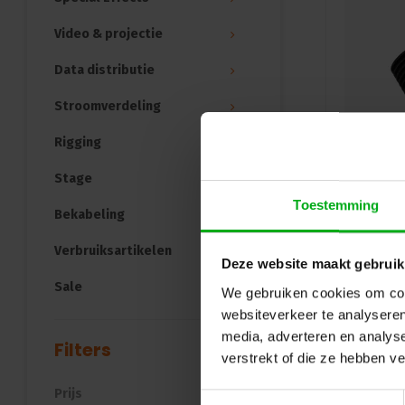
Video & projectie
Data distributie
Stroomverdeling
Rigging
Stage
Toestemming
Bekabeling
Verbruiksartikelen
Deze website maakt gebruik
Sale
We gebruiken cookies om cont
websiteverkeer te analyseren
media, adverteren en analys
Filters
verstrekt of die ze hebben v
Prijs
Toestemmingsselectie