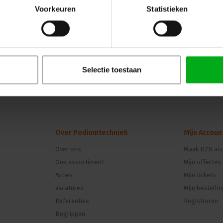
hoge CRI waarde. Uitstekende lichtopbrengst,
Voorkeuren
Statistieken
bron en diverse montageopties. Bekijk nu!
Selectie toestaan
Over Podiumtechniek
Mijn Accoun
Over ons
Maak B2B acc
Ons assortiment
Mijn offertes
n
Acties
Mijn tickets
Vacatures
Mijn bestelli
Referenties
Registreren
Begrippen