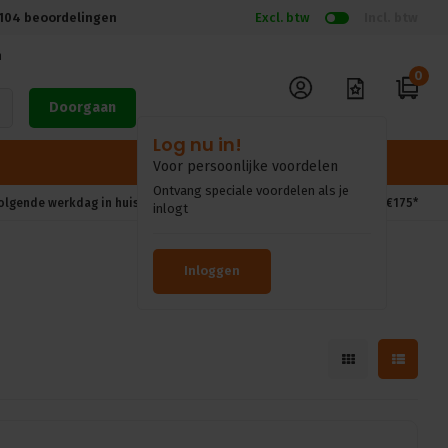
104
beoordelingen
Excl. btw
Incl. btw
n
0
Doorgaan
volgende werkdag in huis*
Gratis verzendkosten vanaf €175*