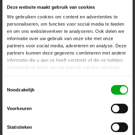
Levertijd op aanvraag
Deze website maakt gebruik van cookies
Openingshoek: 14°, Kleurtemperatuur: 3000K, Kleur: Zwart
We gebruiken cookies om content en advertenties te
Login voor prijzen
personaliseren, om functies voor social media te bieden
en om ons websiteverkeer te analyseren. Ook delen we
informatie over uw gebruik van onze site met onze
partners voor social media, adverteren en analyse. Deze
Dé specialist podiumtechniek; van schets naar uitvoering
partners kunnen deze gegevens combineren met andere
Kleine Tocht 32
1507 CA
informatie die u aan ze heeft verstrekt of die ze hebben
Zaandam
+ 31 85 40 15 92 9
verzameld op basis van uw gebruik van hun services.
info@podiumtechniek.nl
Volg ons op Facebook
Volg ons op Instagram
Volg ons op Linkedin
Toestemmingsselectie
Noodzakelijk
Volg ons op Twitter
Stuur ons een bericht
Binnen 24 uur persoonlijk contact!
Voorkeuren
Klantenservice
Statistieken
Over Podiumtechniek