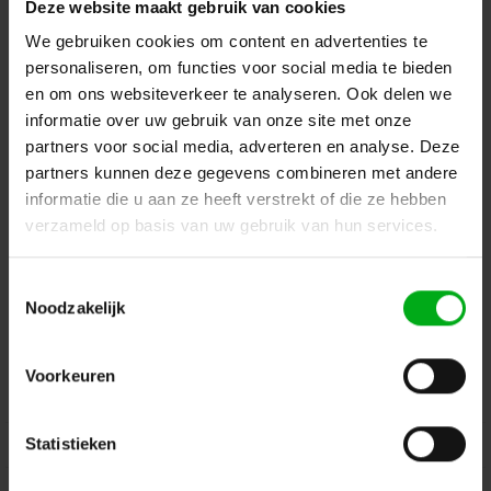
Deze website maakt gebruik van cookies
Terug naar vorige pagina
We gebruiken cookies om content en advertenties te
personaliseren, om functies voor social media te bieden
en om ons websiteverkeer te analyseren. Ook delen we
informatie over uw gebruik van onze site met onze
Dé specialist podiumtechniek; van schets naar uitvoering
partners voor social media, adverteren en analyse. Deze
partners kunnen deze gegevens combineren met andere
Kleine Tocht 32
1507 CA
Zaandam
+ 31 85 40 15 92 9
informatie die u aan ze heeft verstrekt of die ze hebben
verzameld op basis van uw gebruik van hun services.
info@podiumtechniek.nl
Volg ons op Facebook
Volg ons op Instagram
Volg ons op Linkedin
Toestemmingsselectie
Volg ons op Twitter
Stuur ons een bericht
Noodzakelijk
Binnen 24 uur persoonlijk contact!
Voorkeuren
Klantenservice
Statistieken
Over Podiumtechniek
Mijn Account