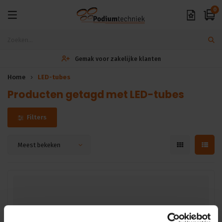
0
Gemak voor zakelijke klanten
Home
LED-tubes
Producten getagd met LED-tubes
Filters
Meest bekeken