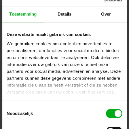
Toestemming
Details
Over
Deze website maakt gebruik van cookies
We gebruiken cookies om content en advertenties te
SRS Lighting | Led Dimmer 6-kanaals | DMX RGB | DC12 -
personaliseren, om functies voor social media te bieden
DC40V | Max 12A | DMX Input: wago| DMX output: wago |
en om ons websiteverkeer te analyseren. Ook delen we
Power input: wago
SRS Lighting* |
930015
informatie over uw gebruik van onze site met onze
Levertijd op aanvraag
partners voor social media, adverteren en analyse. Deze
Login voor prijzen
partners kunnen deze gegevens combineren met andere
informatie die u aan ze heeft verstrekt of die ze hebben
verzameld op basis van uw gebruik van hun services.
Dé specialist podiumtechniek; van schets naar uitvoering
Toestemmingsselectie
Kleine Tocht 32
1507 CA
Noodzakelijk
Zaandam
+ 31 85 40 15 92 9
info@podiumtechniek.nl
Volg ons op Facebook