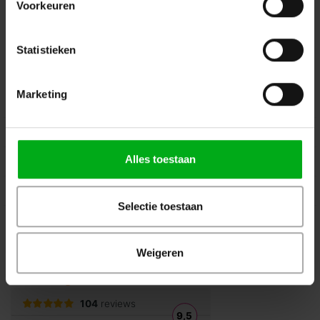
Voorkeuren
Volg ons op Instagram
Volg ons op Linkedin
Volg ons op Twitter
Stuur ons een bericht
Statistieken
Binnen 24 uur persoonlijk contact!
Marketing
Klantenservice
Over Podiumtechniek
Alles toestaan
Mijn Account
Kennisbank
Selectie toestaan
Veilig winkelen
Weigeren
Beoordelingen