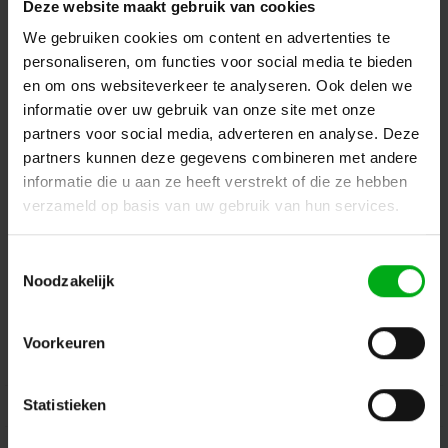
Deze website maakt gebruik van cookies
Terug naar vorige pagina
We gebruiken cookies om content en advertenties te
personaliseren, om functies voor social media te bieden
en om ons websiteverkeer te analyseren. Ook delen we
informatie over uw gebruik van onze site met onze
Dé specialist podiumtechniek; van schets naar uitvoering
partners voor social media, adverteren en analyse. Deze
partners kunnen deze gegevens combineren met andere
Kleine Tocht 32
1507 CA
Zaandam
+ 31 85 40 15 92 9
informatie die u aan ze heeft verstrekt of die ze hebben
verzameld op basis van uw gebruik van hun services.
info@podiumtechniek.nl
Volg ons op Facebook
Volg ons op Instagram
Volg ons op Linkedin
Toestemmingsselectie
Volg ons op Twitter
Stuur ons een bericht
Noodzakelijk
Binnen 24 uur persoonlijk contact!
Voorkeuren
Klantenservice
Statistieken
Over Podiumtechniek
Mijn Account