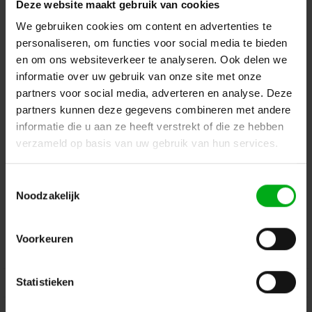
Deze website maakt gebruik van cookies
Terug naar vorige pagina
We gebruiken cookies om content en advertenties te
personaliseren, om functies voor social media te bieden
en om ons websiteverkeer te analyseren. Ook delen we
informatie over uw gebruik van onze site met onze
Dé specialist podiumtechniek; van schets naar uitvoering
partners voor social media, adverteren en analyse. Deze
partners kunnen deze gegevens combineren met andere
Kleine Tocht 32
1507 CA
Zaandam
+ 31 85 40 15 92 9
informatie die u aan ze heeft verstrekt of die ze hebben
verzameld op basis van uw gebruik van hun services.
info@podiumtechniek.nl
Volg ons op Facebook
Volg ons op Instagram
Volg ons op Linkedin
Toestemmingsselectie
Volg ons op Twitter
Stuur ons een bericht
Noodzakelijk
Binnen 24 uur persoonlijk contact!
Voorkeuren
Klantenservice
Statistieken
Over Podiumtechniek
Mijn Account