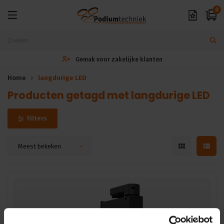
0
Gemak voor zakelijke klanten
Home
langdurige LED
Producten getagd met langdurige LED
Filters
Meest bekeken