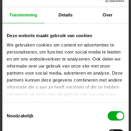
Toestemming
Details
Over
Deze website maakt gebruik van cookies
We gebruiken cookies om content en advertenties te
SPX | ILYAD Led Fresnel TW | Vermogen: 40W
personaliseren, om functies voor social media te bieden
SPX-Lighting |
PRI01776
en om ons websiteverkeer te analyseren. Ook delen we
Levertijd op aanvraag
informatie over uw gebruik van onze site met onze
Openingshoek: 42°, Aansturing: 2 Local Dim, Bevestiging: Hook mounting, Kleur: Zwart
partners voor social media, adverteren en analyse. Deze
Login voor prijzen
partners kunnen deze gegevens combineren met andere
informatie die u aan ze heeft verstrekt of die ze hebben
verzameld op basis van uw gebruik van hun services.
Dé specialist podiumtechniek; van schets naar uitvoering
Toestemmingsselectie
Kleine Tocht 32
1507 CA
Noodzakelijk
Zaandam
+ 31 85 40 15 92 9
info@podiumtechniek.nl
Volg ons op Facebook