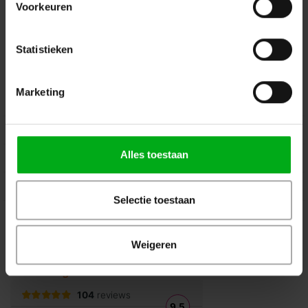
Voorkeuren
Volg ons op Instagram
Volg ons op Linkedin
Volg ons op Twitter
Stuur ons een bericht
Statistieken
Binnen 24 uur persoonlijk contact!
Marketing
Klantenservice
Over Podiumtechniek
Alles toestaan
Mijn Account
Kennisbank
Selectie toestaan
Veilig winkelen
Weigeren
Beoordelingen