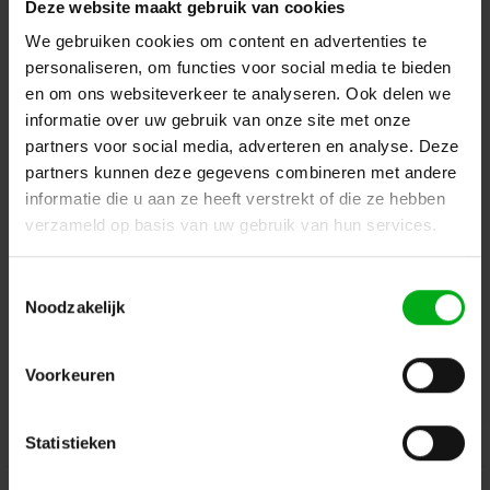
Deze website maakt gebruik van cookies
Terug naar vorige pagina
We gebruiken cookies om content en advertenties te
personaliseren, om functies voor social media te bieden
en om ons websiteverkeer te analyseren. Ook delen we
informatie over uw gebruik van onze site met onze
Dé specialist podiumtechniek; van schets naar uitvoering
partners voor social media, adverteren en analyse. Deze
partners kunnen deze gegevens combineren met andere
Kleine Tocht 32
1507 CA
Zaandam
+ 31 85 40 15 92 9
informatie die u aan ze heeft verstrekt of die ze hebben
verzameld op basis van uw gebruik van hun services.
info@podiumtechniek.nl
Volg ons op Facebook
Volg ons op Instagram
Volg ons op Linkedin
Toestemmingsselectie
Volg ons op Twitter
Stuur ons een bericht
Noodzakelijk
Binnen 24 uur persoonlijk contact!
Voorkeuren
Klantenservice
Statistieken
Over Podiumtechniek
Mijn Account