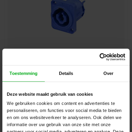
Neutrik | NAC3MPXXA | powerCON 20A paneelmontage -D-
2p+PE pen tab4.8x0.5mm blauw CBC
Neutrik |
NAC3MPXXA
Direct leverbaar
Toestemming
Details
Over
Login voor prijzen
Deze website maakt gebruik van cookies
We gebruiken cookies om content en advertenties te
personaliseren, om functies voor social media te bieden
en om ons websiteverkeer te analyseren. Ook delen we
informatie over uw gebruik van onze site met onze
partners voor social media, adverteren en analyse. Deze