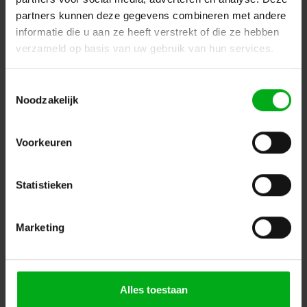
partners kunnen deze gegevens combineren met andere
informatie die u aan ze heeft verstrekt of die ze hebben
verzameld op basis van uw gebruik van hun services.
Toestemmingsselectie
Neutrik | NAC3MPXXB | powerCON 20A paneelmontage -
Noodzakelijk
D- 2p+PE bus tab4.8x0.5mm grijs CBC
Neutrik |
NAC3MPXXB
Verwachtte levertijd 7-14 werkdagen
Voorkeuren
Login voor prijzen
Statistieken
Dé specialist podiumtechniek; van schets naar uitvoering
Marketing
Kleine Tocht 32
1507 CA
Zaandam
+ 31 85 40 15 92 9
info@podiumtechniek.nl
Volg ons op Facebook
Volg ons op Instagram
Volg ons op Linkedin
Alles toestaan
Volg ons op Twitter
Stuur ons een bericht