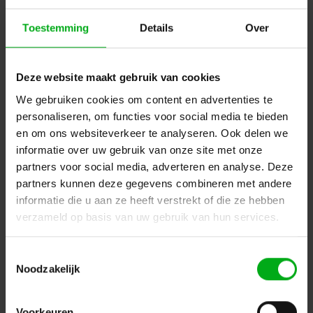
Toestemming
Details
Over
Deze website maakt gebruik van cookies
We gebruiken cookies om content en advertenties te
Neutrik | HTXX-14 | vastzetgereedschap tule XLR-XX-
personaliseren, om functies voor social media te bieden
14+jack-JUMBO+etherCON CAT6A tule
en om ons websiteverkeer te analyseren. Ook delen we
Neutrik |
HTXX-14
informatie over uw gebruik van onze site met onze
Verwachtte levertijd 7-14 werkdagen
partners voor social media, adverteren en analyse. Deze
Login voor prijzen
partners kunnen deze gegevens combineren met andere
informatie die u aan ze heeft verstrekt of die ze hebben
verzameld op basis van uw gebruik van hun services.
Dé specialist podiumtechniek; van schets naar uitvoering
Toestemmingsselectie
Kleine Tocht 32
1507 CA
Noodzakelijk
Zaandam
+ 31 85 40 15 92 9
info@podiumtechniek.nl
Volg ons op Facebook
Volg ons op Instagram
Volg ons op Linkedin
Voorkeuren