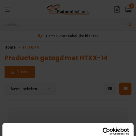
0
Gemak voor zakelijke klanten
Home
HTXX-14
Producten getagd met HTXX-14
Filters
Meest bekeken