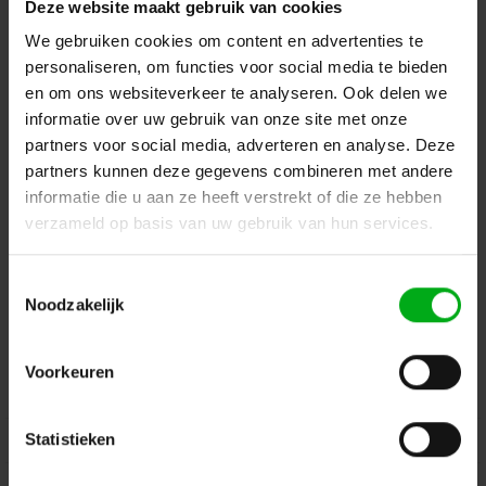
Deze website maakt gebruik van cookies
Terug naar vorige pagina
We gebruiken cookies om content en advertenties te
personaliseren, om functies voor social media te bieden
en om ons websiteverkeer te analyseren. Ook delen we
informatie over uw gebruik van onze site met onze
Dé specialist podiumtechniek; van schets naar uitvoering
partners voor social media, adverteren en analyse. Deze
partners kunnen deze gegevens combineren met andere
Kleine Tocht 32
1507 CA
Zaandam
+ 31 85 40 15 92 9
informatie die u aan ze heeft verstrekt of die ze hebben
verzameld op basis van uw gebruik van hun services.
info@podiumtechniek.nl
Volg ons op Facebook
Volg ons op Instagram
Volg ons op Linkedin
Toestemmingsselectie
Volg ons op Twitter
Stuur ons een bericht
Noodzakelijk
Binnen 24 uur persoonlijk contact!
Voorkeuren
Klantenservice
Statistieken
Over Podiumtechniek
Mijn Account