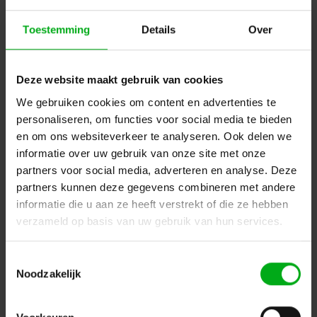
Toestemming
Details
Over
Deze website maakt gebruik van cookies
We gebruiken cookies om content en advertenties te
personaliseren, om functies voor social media te bieden
Neutrik | NE8FDV-Y110 | etherCON chassis-D IDC/110
en om ons websiteverkeer te analyseren. Ook delen we
Neutrik |
NE8FDV-Y110
informatie over uw gebruik van onze site met onze
Verwachtte levertijd 7-14 werkdagen
partners voor social media, adverteren en analyse. Deze
Login voor prijzen
partners kunnen deze gegevens combineren met andere
informatie die u aan ze heeft verstrekt of die ze hebben
verzameld op basis van uw gebruik van hun services.
Dé specialist podiumtechniek; van schets naar uitvoering
Toestemmingsselectie
Kleine Tocht 32
1507 CA
Noodzakelijk
Zaandam
+ 31 85 40 15 92 9
info@podiumtechniek.nl
Volg ons op Facebook
Volg ons op Instagram
Volg ons op Linkedin