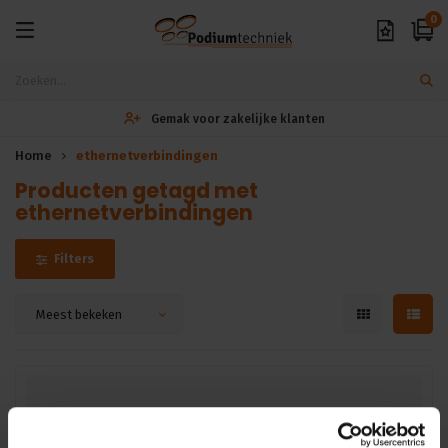
0
Gemak voor zakelijke klanten
Home
ethernetverbindingen
Producten getagd met
ethernetverbindingen
Filters
Meest bekeken