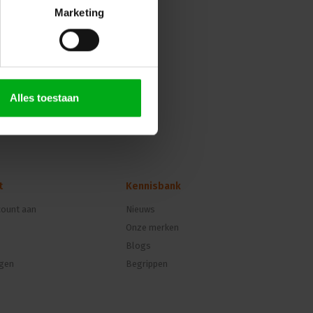
Marketing
Alles toestaan
t
Kennisbank
ount aan
Nieuws
Onze merken
Blogs
ngen
Begrippen