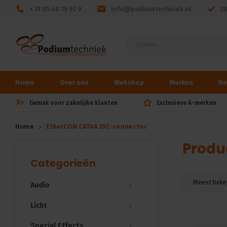
+ 31 85 40 15 92 9
info@podiumtechniek.nl
2
Home
Over ons
Webshop
Merken
Re
Gemak voor zakelijke klanten
Exclusieve A-merken
Home
EtherCON CAT6A IDC-connector
Produ
Categorieën
Meest beke
Audio
Licht
Special Effects