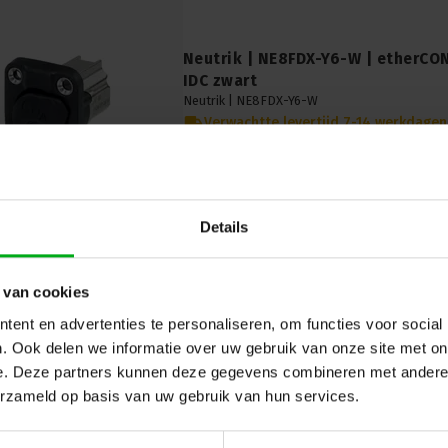
Neutrik | NE8FDX-Y6-W | etherCO
IDC zwart
Neutrik |
NE8FDX-Y6-W
Verwachtte levertijd 7-14 werkdagen
Nieuwe Neutrik NE8FDX-Y6-W etherCON CAT6A
in zwart: Waterdichte CAT6A Ethernet-connecti
voor moeiteloze installatie.
Details
 van cookies
ent en advertenties te personaliseren, om functies voor social
. Ook delen we informatie over uw gebruik van onze site met on
e. Deze partners kunnen deze gegevens combineren met andere i
erzameld op basis van uw gebruik van hun services.