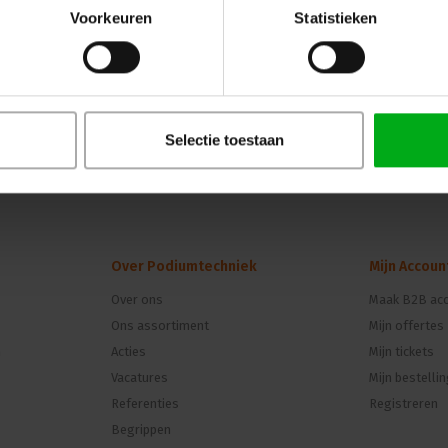
Voorkeuren
Statistieken
Selectie toestaan
Over Podiumtechniek
Mijn Accoun
Over ons
Maak B2B acc
Ons assortiment
Mijn offertes
n
Acties
Mijn tickets
Vacatures
Mijn bestelli
Referenties
Registreren
Begrippen