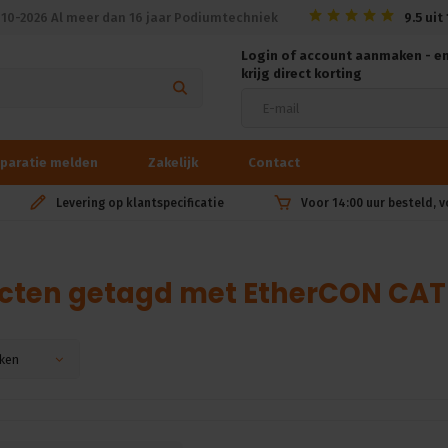
010-2026 Al meer dan 16 jaar Podiumtechniek
9.5
uit
Login of account aanmaken - e
krijg direct korting
paratie melden
Zakelijk
Contact
Levering op klantspecificatie
Voor 14:00 uur besteld, 
cten getagd met EtherCON CAT
ken