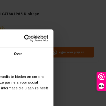
N CAT6A IP65 D-shape
 IP65 D-shape IDC-connector
viteit met IDC-technologie
Login voor prijzen
Over
 media te bieden en om ons
ze partners voor social
9,5
nformatie die u aan ze heeft