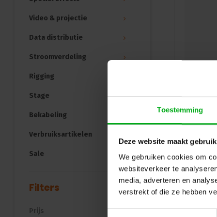
Video & projectie
Data distributie
Stroomverdeling
Rigging
Stage
Toestemming
Bekabeling
Verbruiksartikelen
Deze website maakt gebruik
Sale
We gebruiken cookies om cont
websiteverkeer te analyseren
media, adverteren en analys
Filters
verstrekt of die ze hebben v
Prijs
Toestemmingsselectie