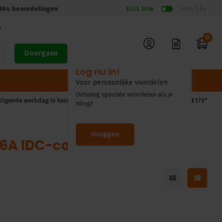
104
beoordelingen
Excl. btw
Incl. btw
n
0
Doorgaan
volgende werkdag in huis*
Gratis verzendkosten vanaf €175*
6A IDC-connector