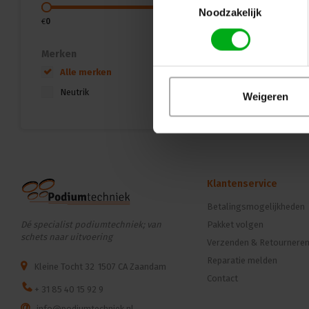
Noodzakelijk
€
0
€
25
Merken
Alle merken
Neutrik
Weigeren
Klantenservice
Betalingsmogelijkheden
Dé specialist podiumtechniek; van
Pakket volgen
schets naar uitvoering
Verzenden & Retournere
Reparatie melden
Kleine Tocht 32
1507 CA Zaandam
Contact
+ 31 85 40 15 92 9
info@podiumtechniek.nl