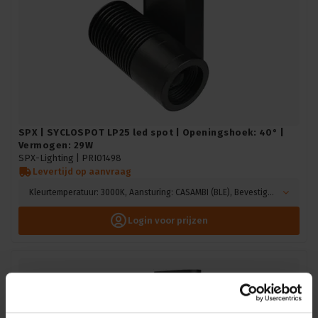
SPX | SYCLOSPOT LP25 led spot | Openingshoek: 40° |
Vermogen: 29W
SPX-Lighting |
PRI01498
Levertijd op aanvraag
Kleurtemperatuur: 3000K, Aansturing: CASAMBI (BLE), Bevestiging: Hook mounting, Kleur: Zwart
Login voor prijzen