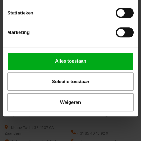
Statistieken
Marketing
SPX | SYCLOSPOT LP35 led spot | Openingshoek: 22° |
Vermogen: 29W
Alles toestaan
SPX-Lighting |
PRI01562
Levertijd op aanvraag
Kleurtemperatuur: 3000K, Aansturing: CASAMBI (BLE), Bevestiging: Hook mounting, Kleur: Zwart
Selectie toestaan
Login voor prijzen
Weigeren
Dé specialist podiumtechniek; van schets naar uitvoering
Kleine Tocht 32
1507 CA
Zaandam
+ 31 85 40 15 92 9