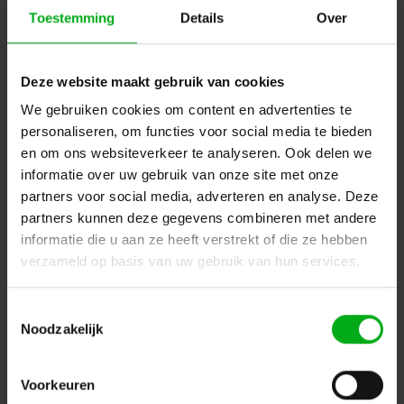
Toestemming
Details
Over
Deze website maakt gebruik van cookies
We gebruiken cookies om content en advertenties te
personaliseren, om functies voor social media te bieden
en om ons websiteverkeer te analyseren. Ook delen we
SPX | SYCLOSPOT LP18 led spot | Openingshoek: 40° |
Vermogen: 21W
informatie over uw gebruik van onze site met onze
SPX-Lighting |
PRI01202
partners voor social media, adverteren en analyse. Deze
Levertijd op aanvraag
partners kunnen deze gegevens combineren met andere
Kleurtemperatuur: 3000K, Aansturing: CASAMBI (BLE), Bevestiging: Hook mounting, Kleur: Zwart
informatie die u aan ze heeft verstrekt of die ze hebben
verzameld op basis van uw gebruik van hun services.
Login voor prijzen
Toestemmingsselectie
Noodzakelijk
Voorkeuren