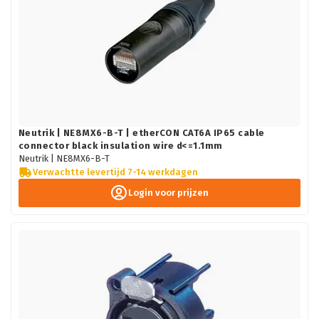
Neutrik | NE8MX6-B-T | etherCON CAT6A IP65 cable
connector black insulation wire d<=1.1mm
Neutrik |
NE8MX6-B-T
Verwachtte levertijd 7-14 werkdagen
Login voor prijzen