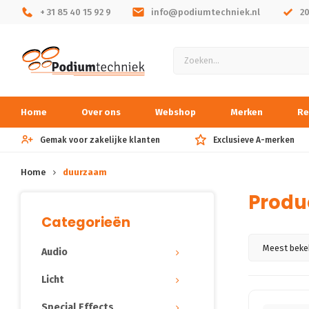
+ 31 85 40 15 92 9
info@podiumtechniek.nl
2
Home
Over ons
Webshop
Merken
Re
Gemak voor zakelijke klanten
Exclusieve A-merken
Home
duurzaam
Produ
Categorieën
Meest beke
Audio
Licht
Special Effects