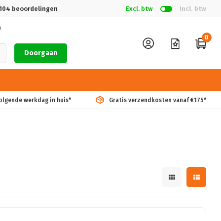
104
beoordelingen
Excl. btw
Incl. btw
n
0
Doorgaan
volgende werkdag in huis*
Gratis verzendkosten vanaf €175*