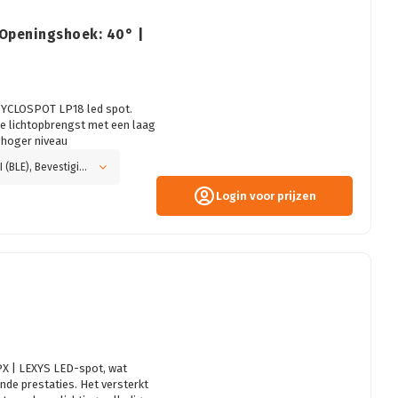
 Openingshoek: 40° |
 SYCLOSPOT LP18 led spot.
e lichtopbrengst met een laag
n hoger niveau
Kleurtemperatuur: 3000K, Aansturing: CASAMBI (BLE), Bevestiging: Hook mounting, Kleur: Zwart
Login voor prijzen
PX | LEXYS LED-spot, wat
de prestaties. Het versterkt