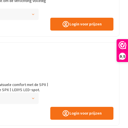
aat om de verlichting volledig
Login voor prijzen
9,5
visuele comfort met de SPX |
e SPX | LEXYS LED-spot.
Login voor prijzen