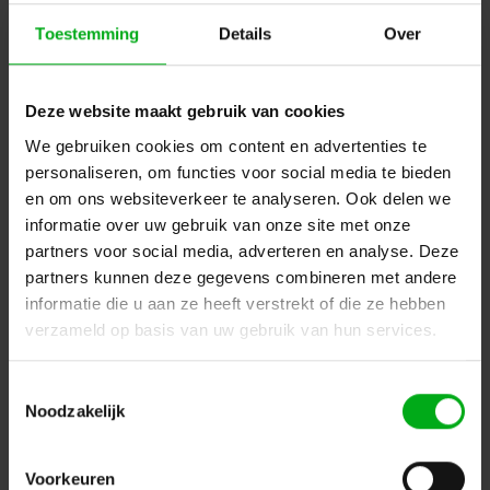
Toestemming
Details
Over
Deze website maakt gebruik van cookies
We gebruiken cookies om content en advertenties te
personaliseren, om functies voor social media te bieden
Neutrik | NDL8 | afdekdopje tbv speakON 8 chassis
en om ons websiteverkeer te analyseren. Ook delen we
Neutrik |
NDL8
Verwachtte levertijd 7-14 werkdagen
informatie over uw gebruik van onze site met onze
partners voor social media, adverteren en analyse. Deze
Login voor prijzen
partners kunnen deze gegevens combineren met andere
informatie die u aan ze heeft verstrekt of die ze hebben
verzameld op basis van uw gebruik van hun services.
Dé specialist podiumtechniek; van schets naar uitvoering
Kleine Tocht 32
1507 CA
Toestemmingsselectie
Zaandam
+ 31 85 40 15 92 9
Noodzakelijk
info@podiumtechniek.nl
Volg ons op Facebook
Volg ons op Instagram
Volg ons op Linkedin
Voorkeuren