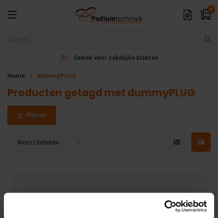
0
Gemak voor zakelijke klanten
Home
dummyPLUG
Producten getagd met dummyPLUG
Filters
Meest bekeken