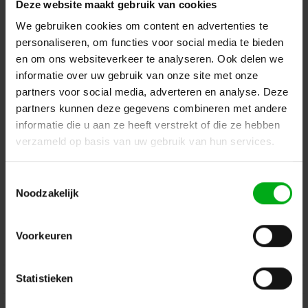
Deze website maakt gebruik van cookies
Terug naar vorige pagina
We gebruiken cookies om content en advertenties te
personaliseren, om functies voor social media te bieden
en om ons websiteverkeer te analyseren. Ook delen we
informatie over uw gebruik van onze site met onze
Dé specialist podiumtechniek; van schets naar uitvoering
partners voor social media, adverteren en analyse. Deze
partners kunnen deze gegevens combineren met andere
Kleine Tocht 32
1507 CA
Zaandam
+ 31 85 40 15 92 9
informatie die u aan ze heeft verstrekt of die ze hebben
verzameld op basis van uw gebruik van hun services.
info@podiumtechniek.nl
Volg ons op Facebook
Volg ons op Instagram
Volg ons op Linkedin
Toestemmingsselectie
Volg ons op Twitter
Stuur ons een bericht
Noodzakelijk
Binnen 24 uur persoonlijk contact!
Voorkeuren
Klantenservice
Statistieken
Over Podiumtechniek
Mijn Account