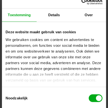
Toestemming
Details
Over
Deze website maakt gebruik van cookies
We gebruiken cookies om content en advertenties te
Neutrik | NE8FDX-Y6 | etherCON CAT6A D-shape IDC
personaliseren, om functies voor social media te bieden
Neutrik |
NE8FDX-Y6
en om ons websiteverkeer te analyseren. Ook delen we
Verwachtte levertijd 7-14 werkdagen
informatie over uw gebruik van onze site met onze
Nikkel
partners voor social media, adverteren en analyse. Deze
partners kunnen deze gegevens combineren met andere
Login voor prijzen
informatie die u aan ze heeft verstrekt of die ze hebben
verzameld op basis van uw gebruik van hun services.
Dé specialist podiumtechniek; van schets naar uitvoering
Toestemmingsselectie
Noodzakelijk
Kleine Tocht 32
1507 CA
Zaandam
+ 31 85 40 15 92 9