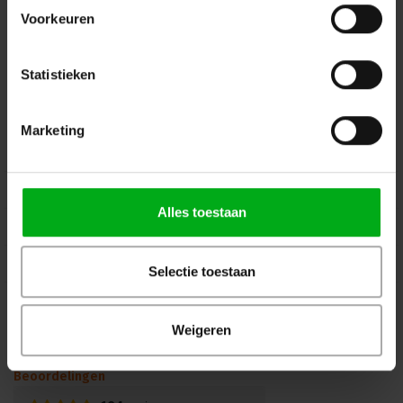
info@podiumtechniek.nl
Volg ons op Facebook
Voorkeuren
Volg ons op Instagram
Volg ons op Linkedin
Volg ons op Twitter
Stuur ons een bericht
Statistieken
Binnen 24 uur persoonlijk contact!
Marketing
Klantenservice
Over Podiumtechniek
Alles toestaan
Mijn Account
Kennisbank
Selectie toestaan
Veilig winkelen
Weigeren
Beoordelingen