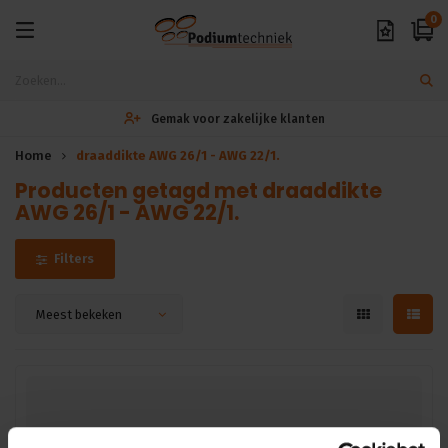
0
Gemak voor zakelijke klanten
Home
draaddikte AWG 26/1 - AWG 22/1.
Producten getagd met draaddikte
AWG 26/1 - AWG 22/1.
Filters
Meest bekeken