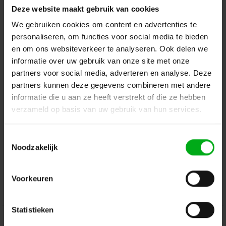
categorieën.
Deze website maakt gebruik van cookies
We gebruiken cookies om content en advertenties te
Terug naar vorige pagina
personaliseren, om functies voor social media te bieden
en om ons websiteverkeer te analyseren. Ook delen we
informatie over uw gebruik van onze site met onze
Dé specialist podiumtechniek; van schets naar uitvoering
partners voor social media, adverteren en analyse. Deze
partners kunnen deze gegevens combineren met andere
Kleine Tocht 32
1507 CA
informatie die u aan ze heeft verstrekt of die ze hebben
Zaandam
+ 31 85 40 15 92 9
verzameld op basis van uw gebruik van hun services.
info@podiumtechniek.nl
Volg ons op Facebook
Volg ons op Instagram
Volg ons op Linkedin
Toestemmingsselectie
Volg ons op Twitter
Stuur ons een bericht
Noodzakelijk
Binnen 24 uur persoonlijk contact!
Voorkeuren
Klantenservice
Statistieken
Over Podiumtechniek