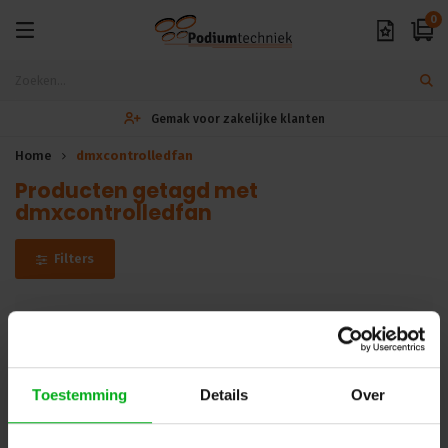
0
Gemak voor zakelijke klanten
Home
dmxcontrolledfan
Producten getagd met
dmxcontrolledfan
Filters
Helaas...
Er zijn geen producten gevonden in deze categorie.. maar wij
Toestemming
Details
Over
helpen u graag verder met zoeken! Mail uw vraag naar
info@podiumtechniek.nl
of probeer een van onze andere