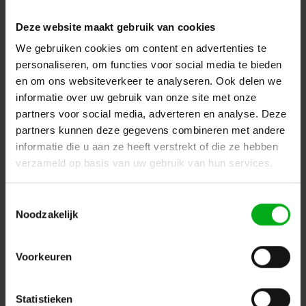
Deze website maakt gebruik van cookies
We gebruiken cookies om content en advertenties te
personaliseren, om functies voor social media te bieden
Neutrik | NC3MD-LX-BAG | XLR chassis DLX 3 pin pen
en om ons websiteverkeer te analyseren. Ook delen we
zwarte behuizing zilvercontacten
informatie over uw gebruik van onze site met onze
Neutrik |
NC3MD-LX-BAG
partners voor social media, adverteren en analyse. Deze
Direct leverbaar
partners kunnen deze gegevens combineren met andere
Login voor prijzen
informatie die u aan ze heeft verstrekt of die ze hebben
verzameld op basis van uw gebruik van hun services.
Toestemmingsselectie
Noodzakelijk
Voorkeuren
Statistieken