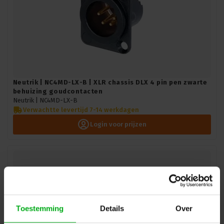
Neutrik | NC4MD-LX-B | XLR chassis DLX 4 pin pen zwarte
behuizing goudcontacten
Neutrik |
NC4MD-LX-B
Verwachtte levertijd 7-14 werkdagen
Login voor prijzen
Toestemming
Details
Over