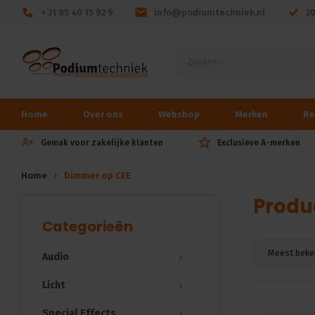
+ 31 85 40 15 92 9
info@podiumtechniek.nl
2
Home
Over ons
Webshop
Merken
Re
Gemak voor zakelijke klanten
Exclusieve A-merken
Home
Dimmer op CEE
Produ
Categorieën
Meest beke
Audio
Licht
Special Effects