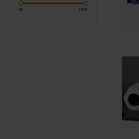
€
0
€
150