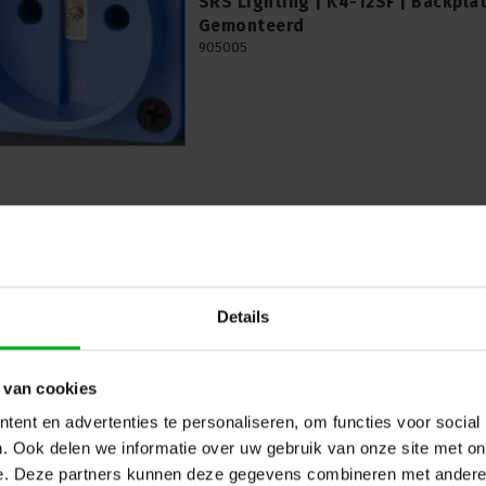
SRS Lighting | K4-12SF | Backplat
Gemonteerd
905005
Details
SRS Lighting | K5-12SC | Backplat
Gemonteerd
905006
 van cookies
ent en advertenties te personaliseren, om functies voor social
. Ook delen we informatie over uw gebruik van onze site met on
e. Deze partners kunnen deze gegevens combineren met andere i