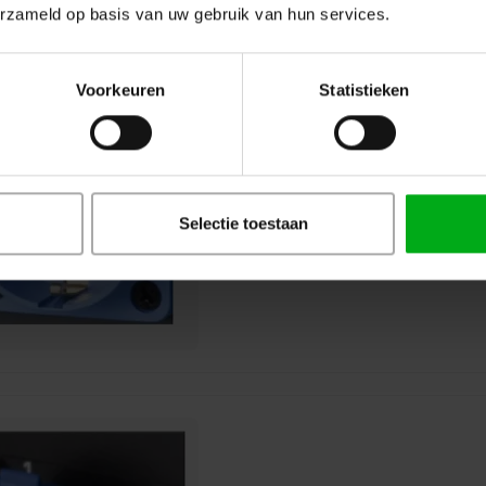
erzameld op basis van uw gebruik van hun services.
Voorkeuren
Statistieken
SRS Lighting | DDP-BAR6-SC | Ou
Dimmerbar 6-kanaals | 6xSchuko
Selectie toestaan
909043