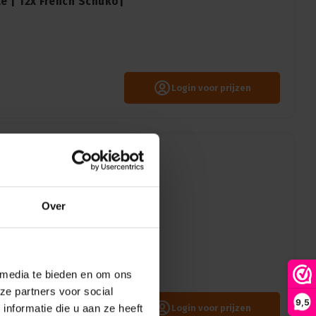
e | 12x French Schuko|
Login voor prijzen
Over
e | 12x Schuko |
 media te bieden en om ons
ze partners voor social
9,5
nformatie die u aan ze heeft
Login voor prijzen