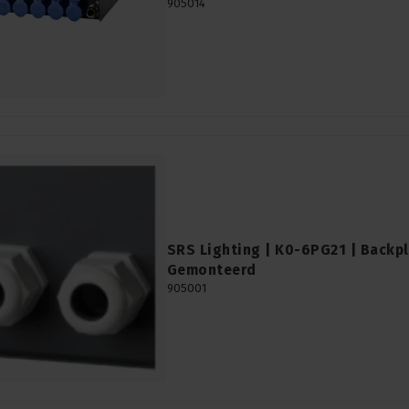
905014
SRS Lighting | K0-6PG21 | Backpl
Gemonteerd
905001