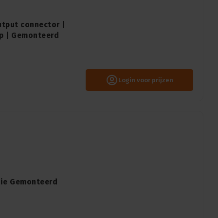
utput connector |
3p | Gemonteerd
Login voor prijzen
tie Gemonteerd