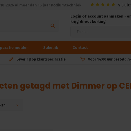
010-2026 Al meer dan 16 jaar Podiumtechniek
9.5
uit
Login of account aanmaken - e
krijg direct korting
paratie melden
Zakelijk
Contact
Levering op klantspecificatie
Voor 14:00 uur besteld, 
cten getagd met Dimmer op CE
ken