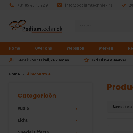
+ 31 85 40 15 92 9
info@podiumtechniek.nl
2
Home
Over ons
Webshop
Merken
Re
Gemak voor zakelijke klanten
Exclusieve A-merken
Home
dimcontrole
Produ
Categorieën
Meest beke
Audio
Licht
Special Effects