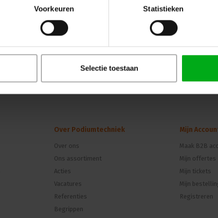
Voorkeuren
Statistieken
Ontdek de kracht van de SRS Lighting NDP3, 
wandmontage en enkelpolige automaten. Met
aardlekschakelaar is dit de ideale keuze voor
dimcontrole.
Selectie toestaan
Over Podiumtechniek
Mijn Accoun
Over ons
Maak B2B acc
Ons assortiment
Mijn offertes
n
Acties
Mijn tickets
Vacatures
Mijn bestelli
Referenties
Registreren
Begrippen