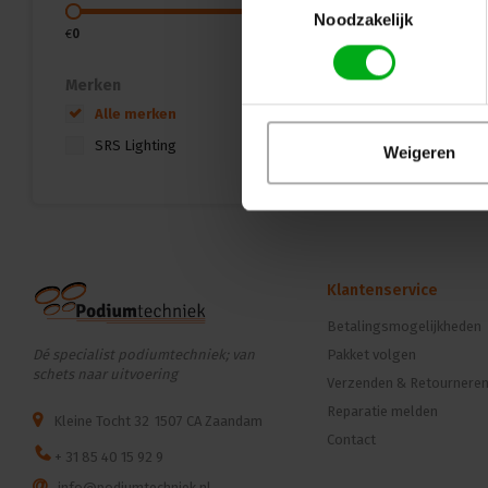
Noodzakelijk
€
0
€
2000
Merken
Alle merken
SRS Lighting
Weigeren
Klantenservice
Betalingsmogelijkheden
Dé specialist podiumtechniek; van
Pakket volgen
schets naar uitvoering
Verzenden & Retournere
Reparatie melden
Kleine Tocht 32
1507 CA Zaandam
Contact
+ 31 85 40 15 92 9
info@podiumtechniek.nl