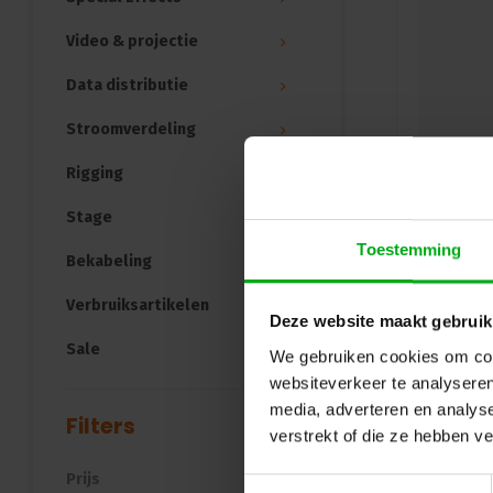
Video & projectie
Data distributie
Stroomverdeling
Rigging
Stage
Toestemming
Bekabeling
Verbruiksartikelen
Deze website maakt gebruik
Sale
We gebruiken cookies om cont
websiteverkeer te analyseren
media, adverteren en analys
Filters
verstrekt of die ze hebben v
Prijs
Toestemmingsselectie