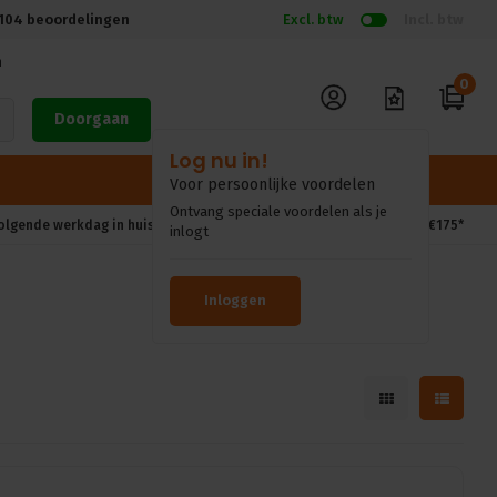
104
beoordelingen
Excl. btw
Incl. btw
n
0
Doorgaan
volgende werkdag in huis*
Gratis verzendkosten vanaf €175*