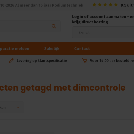
010-2026 Al meer dan 16 jaar Podiumtechniek
9.5
uit
Login of account aanmaken - e
krijg direct korting
paratie melden
Zakelijk
Contact
Levering op klantspecificatie
Voor 14:00 uur besteld, 
cten getagd met dimcontrole
ken