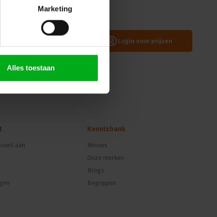
Marketing
een 3-kanaals dimmer met
 een vermogen van 10A en
 soepele DMX 5-pin
Login voor prijzen
Alles toestaan
t
Kennisbank
ount aan
Nieuws
Onze merken
Blogs
ngen
Begrippen