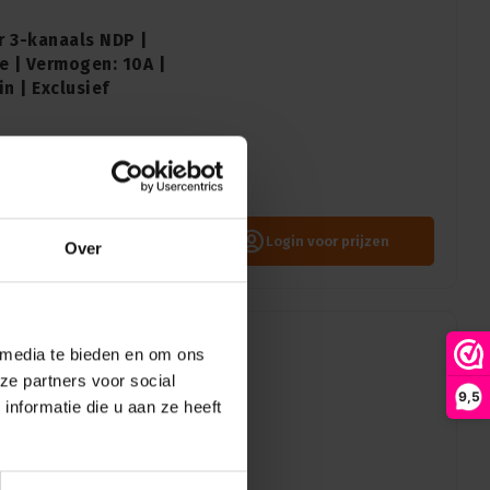
r 3-kanaals NDP |
e | Vermogen: 10A |
n | Exclusief
een 3-kanaals enkelpolige
ekschakelaar is dit de ideale
Login voor prijzen
Over
 media te bieden en om ons
anaals NDP |
ze partners voor social
polige | Vermogen:
9,5
nformatie die u aan ze heeft
MX 5pin | Exclusief