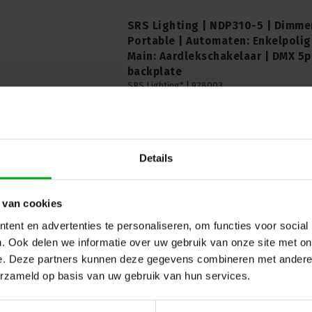
SRS Lighting | NDP310-5 | Dimme
Portable | Automaten: Enkelpolig
Main: Aardlekschakelaar | DMX 5pi
backplate
SRS Lighting* |
928003
Levertijd op aanvraag
Ontdek de kracht van de SRS Lighting NDP3, 
automaten. Met een vermogen van 10A en aardl
keuze voor soepele DMX 5-pin dimcontrole.
Details
 van cookies
ent en advertenties te personaliseren, om functies voor social
SRS Lighting | NDP3 | Dimmer 3-k
. Ook delen we informatie over uw gebruik van onze site met on
Wandmontage | Automaten: Enkel
e. Deze partners kunnen deze gegevens combineren met andere i
10A | Main: Aardlekschakelaar | D
erzameld op basis van uw gebruik van hun services.
backplate
SRS Lighting* |
928002
Levertijd op aanvraag