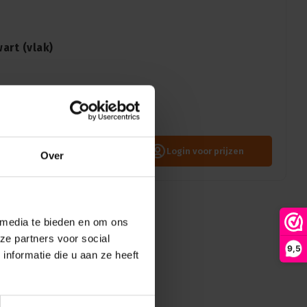
art (vlak)
dplaat D. Perfect voor een
gant, strak en betrouwbaar
Login voor prijzen
Over
 media te bieden en om ons
ze partners voor social
9,5
nformatie die u aan ze heeft