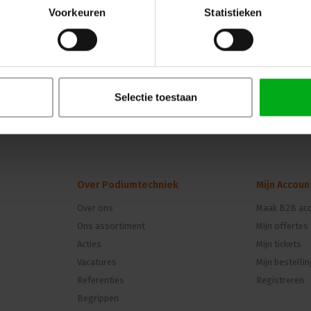
Voorkeuren
Statistieken
Selectie toestaan
Over Podiumtechniek
Mijn Accoun
Over ons
Maak B2B acc
Ons assortiment
Mijn offertes
n
Acties
Mijn tickets
Vacatures
Mijn bestelli
Referenties
Registreren
Begrippen