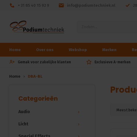
+ 31 85 40 15 92 9
info@podiumtechniek.nl
2
Home
Over ons
Webshop
Merken
Re
Gemak voor zakelijke klanten
Exclusieve A-merken
Home
DBA-BL
Produ
Categorieën
Meest beke
Audio
Licht
Special Effects