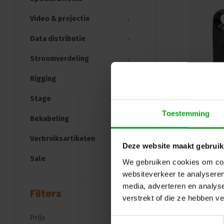
Video & projectie
Data distributie
Stroomverdeling
Rigging
Stage
Toestemming
Bekabeling
Verbruiksartikelen
Deze website maakt gebruik
Sale
We gebruiken cookies om cont
websiteverkeer te analyseren
media, adverteren en analys
Filters
verstrekt of die ze hebben v
Prijs
Toestemmingsselectie