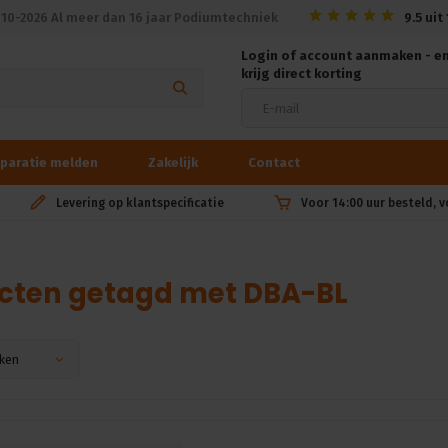
010-2026 Al meer dan 16 jaar Podiumtechniek
9.5
uit
Login of account aanmaken - e
krijg direct korting
paratie melden
Zakelijk
Contact
Levering op klantspecificatie
Voor 14:00 uur besteld, 
cten getagd met DBA-BL
ken