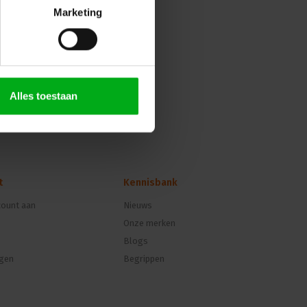
Marketing
Alles toestaan
t
Kennisbank
ount aan
Nieuws
Onze merken
Blogs
ngen
Begrippen