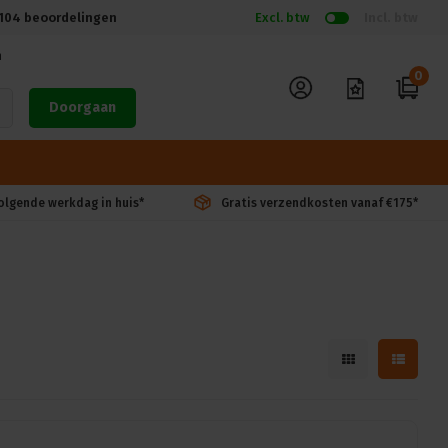
104
beoordelingen
Excl. btw
Incl. btw
n
0
Doorgaan
volgende werkdag in huis*
Gratis verzendkosten vanaf €175*