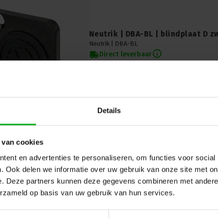
Neutrik | DBA-BL | blindplaat D zw
Neutrik |
DBA-BL
Direct leverbaar
Neutrik DBA-BL: Stijlvolle, zwarte vlakke blin
nette afwerking van uw paneelopeningen. Ele
met Neutrik-kwaliteit.
Details
 van cookies
ent en advertenties te personaliseren, om functies voor social
. Ook delen we informatie over uw gebruik van onze site met on
e. Deze partners kunnen deze gegevens combineren met andere i
erzameld op basis van uw gebruik van hun services.