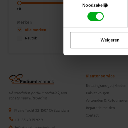
Noodzakelijk
€
0
€
5
Merken
Alle merken
Neutrik
Weigeren
Klantenservice
Betalingsmogelijkheden
Dé specialist podiumtechniek; van
Pakket volgen
schets naar uitvoering
Verzenden & Retournere
Reparatie melden
Kleine Tocht 32
1507 CA Zaandam
Contact
+ 31 85 40 15 92 9
info@podiumtechniek.nl