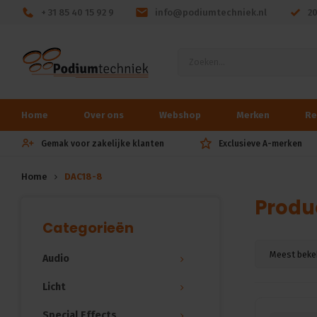
+ 31 85 40 15 92 9
info@podiumtechniek.nl
2
Home
Over ons
Webshop
Merken
Re
Gemak voor zakelijke klanten
Exclusieve A-merken
Home
DAC18-8
Produ
Categorieën
Meest beke
Audio
Licht
Special Effects