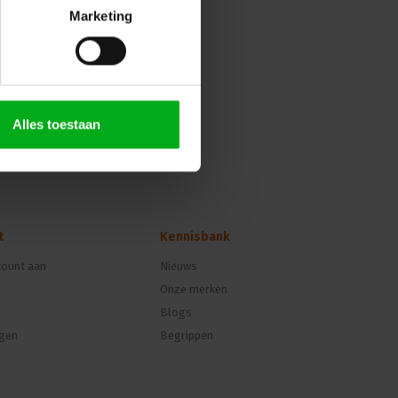
Marketing
Alles toestaan
t
Kennisbank
ount aan
Nieuws
Onze merken
Blogs
ngen
Begrippen