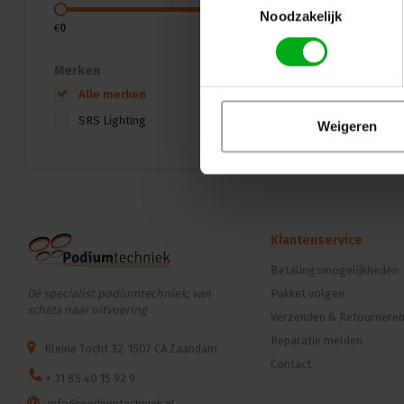
Noodzakelijk
€
0
€
40
Merken
Alle merken
SRS Lighting
Weigeren
Klantenservice
Betalingsmogelijkheden
Dé specialist podiumtechniek; van
Pakket volgen
schets naar uitvoering
Verzenden & Retournere
Reparatie melden
Kleine Tocht 32
1507 CA Zaandam
Contact
+ 31 85 40 15 92 9
info@podiumtechniek.nl