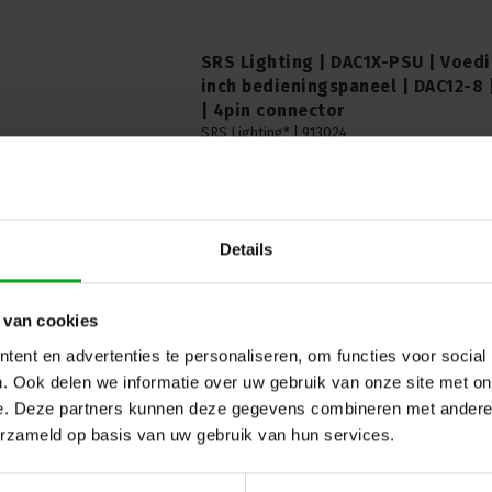
SRS Lighting | DAC1X-PSU | Voedi
inch bedieningspaneel | DAC12-8 
| 4pin connector
SRS Lighting* |
913024
Levertijd op aanvraag
Betrouwbare voeding voor 19-inch bediening
van SRS Lighting, uitgerust met UNIsocket en
Details
 van cookies
ent en advertenties te personaliseren, om functies voor social
. Ook delen we informatie over uw gebruik van onze site met on
e. Deze partners kunnen deze gegevens combineren met andere i
erzameld op basis van uw gebruik van hun services.