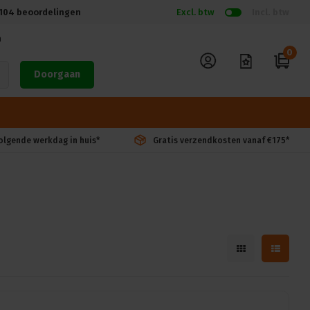
104
beoordelingen
Excl. btw
Incl. btw
n
0
Doorgaan
volgende werkdag in huis*
Gratis verzendkosten vanaf €175*