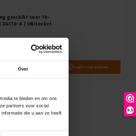
ng geschikt voor 19-
| DAC18-8 | UNIsocket
spanelen DAC12-8 en DAC18-8
 4-pins connector.
Login voor prijzen
Over
 media te bieden en om ons
ze partners voor social
9,5
nformatie die u aan ze heeft