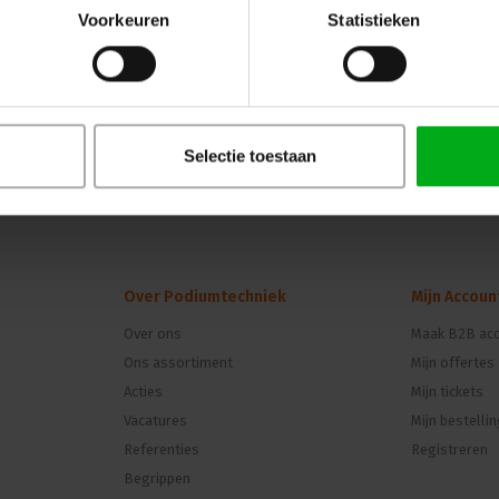
Voorkeuren
Statistieken
Selectie toestaan
Over Podiumtechniek
Mijn Accoun
Over ons
Maak B2B acc
Ons assortiment
Mijn offertes
n
Acties
Mijn tickets
Vacatures
Mijn bestelli
Referenties
Registreren
Begrippen