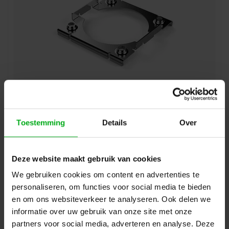
Neutrik | CNTVL1041 | montageraam G met 4x M3
(speakON-8)
Neutrik |
CNTVL1041
Toestemming
Details
Over
Direct leverbaar
Login voor prijzen
Deze website maakt gebruik van cookies
We gebruiken cookies om content en advertenties te
personaliseren, om functies voor social media te bieden
en om ons websiteverkeer te analyseren. Ook delen we
informatie over uw gebruik van onze site met onze
partners voor social media, adverteren en analyse. Deze