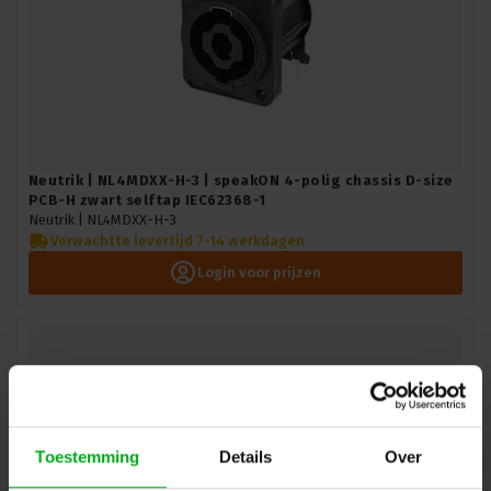
Neutrik | NL4MDXX-H-3 | speakON 4-polig chassis D-size
PCB-H zwart selftap IEC62368-1
Neutrik |
NL4MDXX-H-3
Verwachtte levertijd 7-14 werkdagen
Login voor prijzen
Toestemming
Details
Over