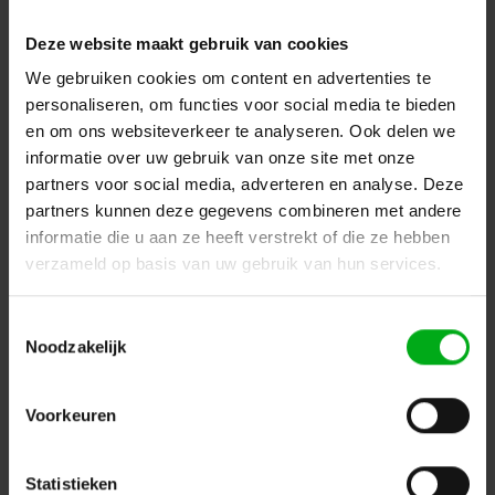
Deze website maakt gebruik van cookies
We gebruiken cookies om content en advertenties te
personaliseren, om functies voor social media te bieden
Neutrik | NL4MDXX-H-2 | speakON 4-polig chassis D-size
en om ons websiteverkeer te analyseren. Ook delen we
PCB-H zwart mirrored selftap IEC62368-1
informatie over uw gebruik van onze site met onze
Neutrik |
NL4MDXX-H-2
partners voor social media, adverteren en analyse. Deze
Verwachtte levertijd 7-14 werkdagen
partners kunnen deze gegevens combineren met andere
Login voor prijzen
informatie die u aan ze heeft verstrekt of die ze hebben
verzameld op basis van uw gebruik van hun services.
Toestemmingsselectie
Noodzakelijk
Voorkeuren
Statistieken