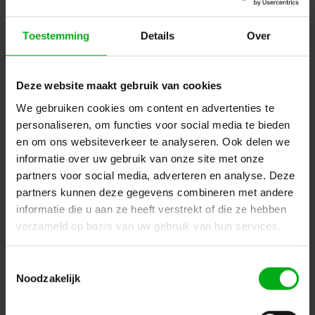
Toestemming
Details
Over
Deze website maakt gebruik van cookies
We gebruiken cookies om content en advertenties te
personaliseren, om functies voor social media te bieden
Neutrik | NE8FDX-Y6-W | etherCON CAT6A IP65 D-shape
en om ons websiteverkeer te analyseren. Ook delen we
IDC zwart
Neutrik |
NE8FDX-Y6-W
informatie over uw gebruik van onze site met onze
Verwachtte levertijd 7-14 werkdagen
partners voor social media, adverteren en analyse. Deze
Login voor prijzen
partners kunnen deze gegevens combineren met andere
informatie die u aan ze heeft verstrekt of die ze hebben
verzameld op basis van uw gebruik van hun services.
Dé specialist podiumtechniek; van schets naar uitvoering
Toestemmingsselectie
Kleine Tocht 32
1507 CA
Noodzakelijk
Zaandam
+ 31 85 40 15 92 9
info@podiumtechniek.nl
Volg ons op Facebook