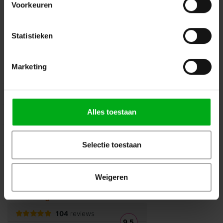
Voorkeuren
Volg ons op Instagram
Volg ons op Linkedin
Volg ons op Twitter
Stuur ons een bericht
Statistieken
Binnen 24 uur persoonlijk contact!
Marketing
Klantenservice
Over Podiumtechniek
Alles toestaan
Mijn Account
Kennisbank
Selectie toestaan
Veilig winkelen
Weigeren
Beoordelingen