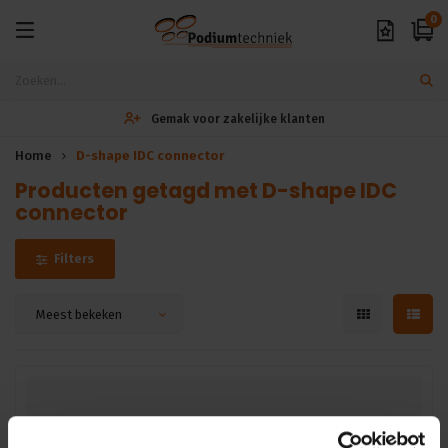
0
Gemak voor zakelijke klanten
Home
D-shape IDC connector
Producten getagd met D-shape IDC
connector
Filters
Meest bekeken