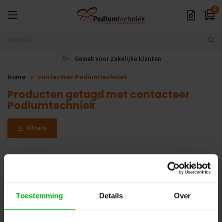
0
Gemak voor zakelijke klanten
Home
contacteer Podiumtechniek
Producten getagd met contacteer
Podiumtechniek
Filters
Helaas...
Er zijn geen producten gevonden in deze categorie.. maar wij
Toestemming
Details
Over
helpen u graag verder met zoeken! Mail uw vraag naar
info@podiumtechniek.nl
of probeer een van onze andere