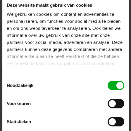
categorieën.
Deze website maakt gebruik van cookies
We gebruiken cookies om content en advertenties te
Terug naar vorige pagina
personaliseren, om functies voor social media te bieden
en om ons websiteverkeer te analyseren. Ook delen we
informatie over uw gebruik van onze site met onze
Dé specialist podiumtechniek; van schets naar uitvoering
partners voor social media, adverteren en analyse. Deze
partners kunnen deze gegevens combineren met andere
Kleine Tocht 32
1507 CA
informatie die u aan ze heeft verstrekt of die ze hebben
Zaandam
+ 31 85 40 15 92 9
verzameld op basis van uw gebruik van hun services.
info@podiumtechniek.nl
Volg ons op Facebook
Volg ons op Instagram
Volg ons op Linkedin
Toestemmingsselectie
Volg ons op Twitter
Stuur ons een bericht
Noodzakelijk
Binnen 24 uur persoonlijk contact!
Voorkeuren
Klantenservice
Statistieken
Over Podiumtechniek